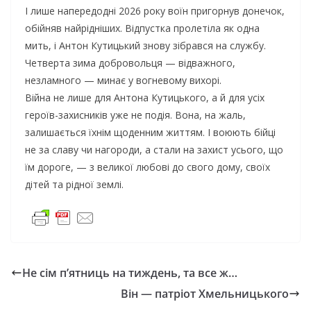
І лише напередодні 2026 року воїн пригорнув донечок,
обійняв найрідніших. Відпустка пролетіла як одна
мить, і Антон Кутицький знову зібрався на службу.
Четверта зима добровольця — відважного,
незламного — минає у вогневому вихорі.
Війна не лише для Антона Кутицького, а й для усіх
героїв-захисників уже не подія. Вона, на жаль,
залишається їхнім щоденним життям. І воюють бійці
не за славу чи нагороди, а стали на захист усього, що
їм дороге, — з великої любові до свого дому, своїх
дітей та рідної землі.
Не сім п’ятниць на тиждень, та все ж…
Він — патріот Хмельницького