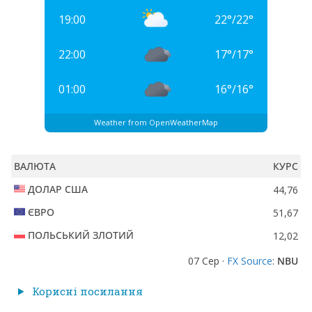
19:00
22
°
/
22
°
22:00
17
°
/
17
°
01:00
16
°
/
16
°
Weather from OpenWeatherMap
ВАЛЮТА
КУРС
ДОЛАР США
44,76
ЄВРО
51,67
ПОЛЬСЬКИЙ ЗЛОТИЙ
12,02
07 Сер ·
FX Source
:
NBU
Корисні посилання