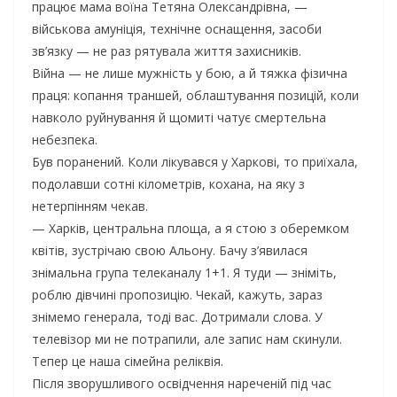
працює мама воїна Тетяна Олександрівна, —
військова амуніція, технічне оснащення, засоби
зв’язку — не раз рятувала життя захисників.
Війна — не лише мужність у бою, а й тяжка фізична
праця: копання траншей, облаштування позицій, коли
навколо руйнування й щомиті чатує смертельна
небезпека.
Був поранений. Коли лікувався у Харкові, то приїхала,
подолавши сотні кілометрів, кохана, на яку з
нетерпінням чекав.
— Харків, центральна площа, а я стою з оберемком
квітів, зустрічаю свою Альону. Бачу з’явилася
знімальна група телеканалу 1+1. Я туди — зніміть,
роблю дівчині пропозицію. Чекай, кажуть, зараз
знімемо генерала, тоді вас. Дотримали слова. У
телевізор ми не потрапили, але запис нам скинули.
Тепер це наша сімейна реліквія.
Після зворушливого освідчення нареченій під час