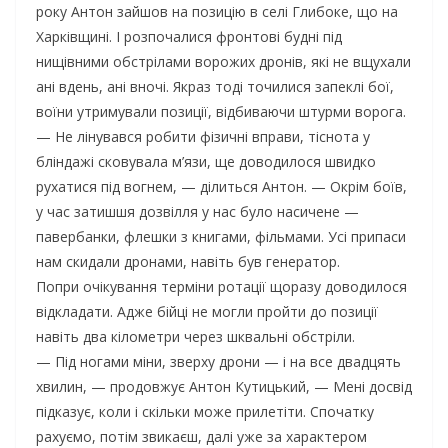
року Антон зайшов на позицію в селі Глибоке, що на
Харківщині. І розпочалися фронтові будні під
нищівними обстрілами ворожих дронів, які не вщухали
ані вдень, ані вночі. Якраз тоді точилися запеклі бої,
воїни утримували позиції, відбиваючи штурми ворога.
— Не лінувався робити фізичні вправи, тіснота у
бліндажі сковувала м’язи, ще доводилося швидко
рухатися під вогнем, — ділиться Антон. — Окрім боїв,
у час затишшя дозвілля у нас було насичене —
павербанки, флешки з книгами, фільмами. Усі припаси
нам скидали дронами, навіть був генератор.
Попри очікування терміни ротації щоразу доводилося
відкладати. Адже бійці не могли пройти до позиції
навіть два кілометри через шквальні обстріли.
— Під ногами міни, зверху дрони — і на все двадцять
хвилин, — продовжує Антон Кутицький, — Мені досвід
підказує, коли і скільки може прилетіти. Спочатку
рахуємо, потім звикаєш, далі уже за характером