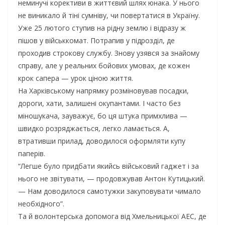
неминучі корективи в життєвий шлях юнака. У нього
не виникало й тіні сумніву, чи повертатися в Україну.
Уже 25 лютого ступив на рідну землю і відразу ж
пішов у військкомат. Потрапив у підрозділ, де
проходив строкову службу. Знову узявся за знайому
справу, але у реальних бойових умовах, де кожен
крок сапера — урок ціною життя.
На Харківському напрямку розміновував посадки,
дороги, хати, залишені окупантами. І часто без
міношукача, зауважує, бо ця штука примхлива —
швидко розряджається, легко ламається. А,
втративши прилад, доводилося оформляти купу
паперів.
“Легше було придбати якийсь військовий гаджет і за
нього не звітувати, — продовжував Антон Кутицький.
— Нам доводилося самотужки закуповувати чимало
необхідного”.
Та й волонтерська допомога від Хмельницької АЕС, де