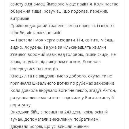
свисту визначаєш ймовірне місце падіння. Коли настає
обережна тиша, розумієш, що подолав, пережив,
витримав.
Прийшов дощовий травень і зміна нарешті, із шостої
спроби, дісталася позиції.
— Настала і моя черга виходити. Ніч, світить місяць,
видно, як удень. Та уже за кільканадцять хвилин
з’явився ворожий мавік над головою, пішли скиди. Не
знаю, як уцілів під нищівним вогнем. Довелося
повернутися на позицію.
Кінець літа не віщував нічого доброго, окупанти не
припиняли шквального вогню по рубежах захисників.
Коли довкола вирувало вогняне пекло, згадує Антон,
рятувала лише молитва — просили у Бога захисту й
порятунку.
Виходили бійці з позиції на 243 день, крізь осінній
туман. Допомагали знесиленим побратимам і
дякували Богові, що усі вийшли живими.