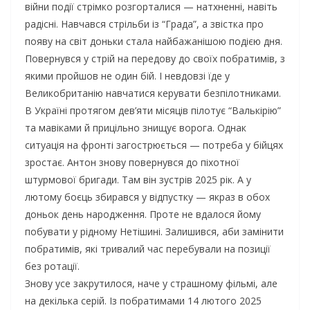
війни події стрімко розгорталися — натхненні, навіть
радісні. Навчався стрільби із “Града”, а звістка про
появу на світ доньки стала найбажанішою подією дня.
Повернувся у стрій на передову до своїх побратимів, з
якими пройшов не один бій. І невдовзі їде у
Великобританію навчатися керувати безпілотниками.
В Україні протягом дев’яти місяців пілотує “Валькірію”
та мавіками й прицільно знищує ворога. Однак
ситуація на фронті загострюється — потреба у бійцях
зростає. Антон знову повернувся до піхотної
штурмової бригади. Там він зустрів 2025 рік. А у
лютому боєць збирався у відпустку — якраз в обох
доньок день народження. Проте не вдалося йому
побувати у рідному Нетішині. Залишився, аби замінити
побратимів, які тривалий час перебували на позиції
без ротації.
Знову усе закрутилося, наче у страшному фільмі, але
на декілька серій. Із побратимами 14 лютого 2025