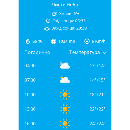
Чисте Небо
Хмари:
9%
Схід сонця:
05:33
Захід сонця:
20:39
65 %
1024 mb
6 Km/h
Погодинно
04:00
13
°
/
14
°
07:00
14
°
/
15
°
10:00
18
°
/
21
°
13:00
22
°
/
22
°
16:00
24
°
/
24
°