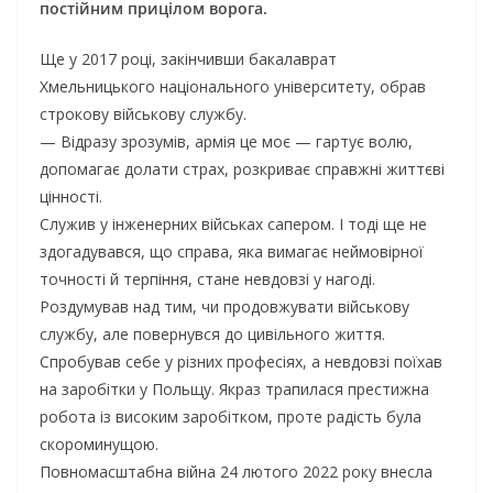
постійним прицілом ворога.
Ще у 2017 році, закінчивши бакалаврат
Хмельницького національного університету, обрав
строкову військову службу.
— Відразу зрозумів, армія це моє — гартує волю,
допомагає долати страх, розкриває справжні життєві
цінності.
Служив у інженерних військах сапером. І тоді ще не
здогадувався, що справа, яка вимагає неймовірної
точності й терпіння, стане невдовзі у нагоді.
Роздумував над тим, чи продовжувати військову
службу, але повернувся до цивільного життя.
Спробував себе у різних професіях, а невдовзі поїхав
на заробітки у Польщу. Якраз трапилася престижна
робота із високим заробітком, проте радість була
скороминущою.
Повномасштабна війна 24 лютого 2022 року внесла