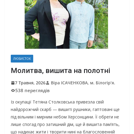
ЛЮБИСТОК
Молитва, вишита на полотні
7 Травня, 2026
Віра ІСАЧЕНКОВА, м. Білогір’я.
538 переглядів
Із окупації Тетяна Столковська привезла свій
найдорожчий скарб — вишиті рушники, гаптовані ще
під вільним і мирним небом Херсонщини. Її обреги не
лише спогад про затишний дім, ще й вишита пам’ять,
що надихає жити і творити нині на благословенній