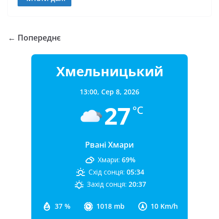
← Попереднє
Хмельницький
13:00,
Сер 8, 2026
27
°C
Рвані Хмари
Хмари:
69%
Схід сонця:
05:34
Захід сонця:
20:37
37 %
1018 mb
10 Km/h