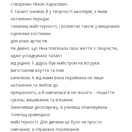
створених Ніною Карасевич.
Її талант оживає й у творчості школярів, з яким
натхненно передає
таємниці майстерності, і розквітає також у вишуканих
сценічних костюмах
для юних артистів.
Не дивно, що Ніна пов’язала своє життя з творчістю,
адже успадкувала талант
від рідних. Її дідусь був майстром на всі руки:
виготовляв взуття та плів
капелюхи. А від мами вона перейняла не лише
натхнення та любов до
прекрасного, а й навчилася в неї всього – пошиття
суконь, вишивання та в’язання.
Закінчивши десятирічку, в училищі опановувала
тонкощі кравецької
майстерності. Для дівчини це було не просто
навчання, а справжнє покликання.