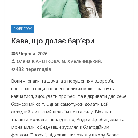
ЛЮБИСТОК
Кава, що долає бар’єри
6 Червня, 2026
Олена ІСАЧЕНКОВА, м. Хмельницький.
482 переглядів
Вони – юнаки та дівчата з порушенням здоров’я,
проте їхні серця сповнені великих мрій. Прагнуть
навчатися, здобувати професії та відкривати для себе
безмежний світ. Однак самотужки долати цей
складний життєвий шлях їм не під силу. Вірячи в
таланти молоді з інвалідністю, Андрій Щербицький та
Ілона Білик, об’єднавши зусилля з благодійним
фондом “Творчі”, відкрили інклюзивну школу барист.