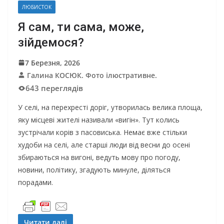
ЛЮБИСТОК
Я сам, ти сама, може,
зійдемося?
7 Березня, 2026
Галина КОСЮК. Фото ілюстративне.
643 переглядів
У селі, на перехресті доріг, утворилась велика площа,
яку місцеві жителі називали «вигін». Тут колись
зустрічали корів з пасовиська. Немає вже стільки
худоби на селі, але старші люди від весни до осені
збираються на вигоні, ведуть мову про погоду,
новини, політику, згадують минуле, діляться
порадами.
Читати далі