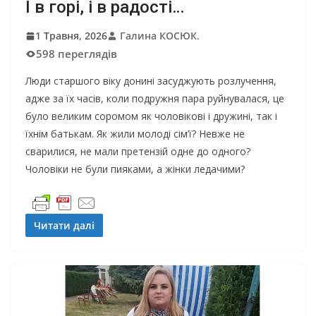
І в горі, і в радості…
1 Травня, 2026
Галина КОСЮК.
598 переглядів
Люди старшого віку донині засуджують розлучення,
адже за їх часів, коли подружня пара руйнувалася, це
було великим соромом як чоловікові і дружині, так і
їхнім батькам. Як жили молоді сім’ї? Невже не
сварилися, не мали претензій одне до одного?
Чоловіки не були пияками, а жінки ледачими?
Читати далі