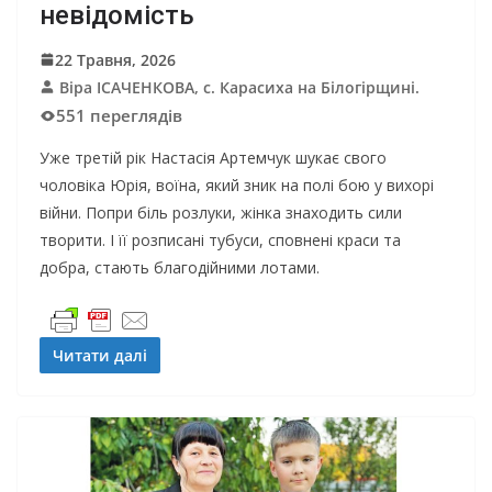
невідомість
22 Травня, 2026
Віра ІСАЧЕНКОВА, с. Карасиха на Білогірщині.
551 переглядів
Уже третій рік Настасія Артемчук шукає свого
чоловіка Юрія, воїна, який зник на полі бою у вихорі
війни. Попри біль розлуки, жінка знаходить сили
творити. І її розписані тубуси, сповнені краси та
добра, стають благодійними лотами.
Читати далі