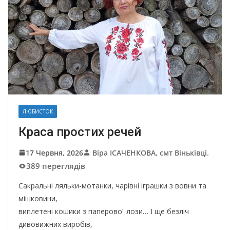
ЛЮБИСТОК
Краса простих речей
17 Червня, 2026
Віра ІСАЧЕНКОВА, смт Віньківці.
389 переглядів
Сакральні ляльки-мотанки, чарівні іграшки з вовни та
мішковини,
виплетені кошики з паперової лози… І ще безліч
дивовижних виробів,