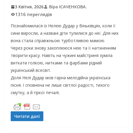
3 Квітня, 2026
Віра ІСАЧЕНКОВА.
1316 переглядів
Познайомилася із Нелею Дудар у Віньківцях, коли її
сини виросли, а названі діти тулилися до неї. Для них
вона стала справжньою турботливою мамою.
Через роки знову захоплююся нею та її натхненням
творити красу. Навіть на чужині майстриня зуміла
виткати голкою, нитками та фарбами рідний
український всесвіт.
Доля Нелі Дудар мов гарна мелодійна українська
пісня. І сповнена не лише світлої радості, тихого
смутку, а й гіркої печалі.
Читати далі