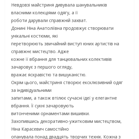
Невдовзі майстриня дивувала шанувальників
власними колекціями одягу, а її
роботи дарували справжній захват.
Донині Ніна Анатоліївна продовжує створювати
унікальні костюми, які
перетворюють звичайний виступ юних артистів на
справжнє мистецтво. Адже
кожне її вбрання для танцювальних колективів
зачаровує з першого огляду,
вражає яскравістю та вишуканістю.
Окрім цього, майстриня створює ексклюзивний одяг
за індивідуальними
запитами, а також втілює сучасні ідеї у елегантне
вбрання. Її сукні зачаровують
витонченими орнаментами вишивки.
Захопившись декоративно-ужитковим мистецтвом,
Ніна Карасевич самостійно
опанувала понад двадцять творчих технік. Кожна з