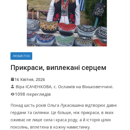
ЛЮБИСТОК
Прикраси, виплекані серцем
16 Квітня, 2026
Віра ІСАЧЕНКОВА, с. Осламів на Віньковеччині.
1098 переглядів
Понад шість років Ольга Лукасишина відтворює давні
гердани та силянки. Це більше, ніж прикраси, в яких
оживає не лише сила і краса роду, а й історія цілих
поколінь, вплетена в кожну намистинку.