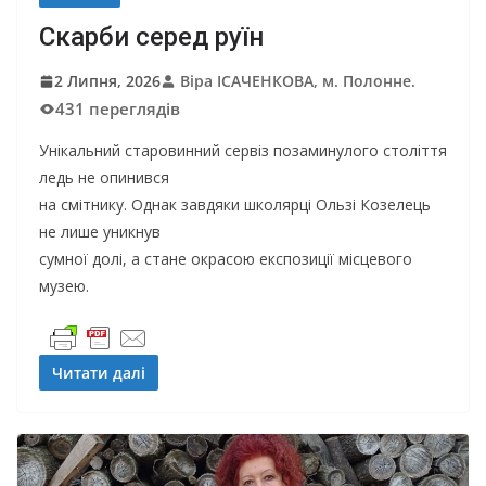
Скарби серед руїн
2 Липня, 2026
Віра ІСАЧЕНКОВА, м. Полонне.
431 переглядів
Унікальний старовинний сервіз позаминулого століття
ледь не опинився
на смітнику. Однак завдяки школярці Ользі Козелець
не лише уникнув
сумної долі, а стане окрасою експозиції місцевого
музею.
Читати далі