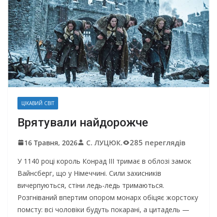
ЦІКАВИЙ СВІТ
Врятували найдорожче
285 переглядів
16 Травня, 2026
С. ЛУЦЮК.
У 1140 році король Конрад III тримає в облозі замок
Вайнсберг, що у Німеччині. Сили захисників
вичерпуються, стіни ледь-ледь тримаються.
Розгніваний впертим опором монарх обіцяє жорстоку
помсту: всі чоловіки будуть покарані, а цитадель —