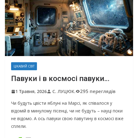
ЦІКАВИЙ СВІТ
Павуки і в космосі павуки…
295 переглядів
1 Травня, 2026
С. ЛУЦЮК.
Чи будуть цвісти яблуні на Марсі, як співалося у
відомій в минулому пісенці, чи не будуть – науці поки
не відомо. А ось павуки свою павутину в космосі вже
сплели.