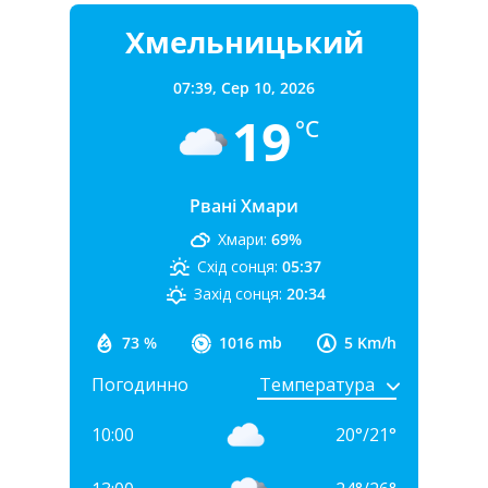
Хмельницький
07:39,
Сер 10, 2026
19
°C
Рвані Хмари
Хмари:
69%
Схід сонця:
05:37
Захід сонця:
20:34
73 %
1016 mb
5 Km/h
Погодинно
10:00
20
°
/
21
°