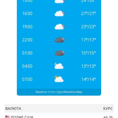
13:00
24
°
/
26
°
16:00
27
°
/
27
°
19:00
23
°
/
23
°
22:00
17
°
/
17
°
01:00
15
°
/
15
°
04:00
13
°
/
13
°
07:00
14
°
/
14
°
Weather from OpenWeatherMap
ВАЛЮТА
КУРС
ДОЛАР США
44,76