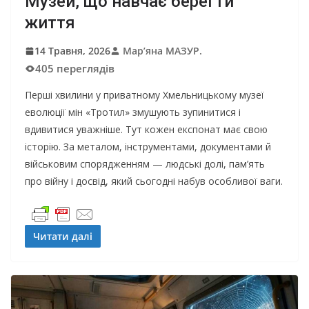
Музей, що навчає берегти
життя
14 Травня, 2026
Мар’яна МАЗУР.
405 переглядів
Перші хвилини у приватному Хмельницькому музеї
еволюції мін «Тротил» змушують зупинитися і
вдивитися уважніше. Тут кожен експонат має свою
історію. За металом, інструментами, документами й
військовим спорядженням — людські долі, пам’ять
про війну і досвід, який сьогодні набув особливої ваги.
Читати далі