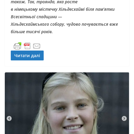
також. Так, троянда, яка росте
в німецькому містечку Хільдесхаймі біля пам’ятки
Всесвітньої спадщини —
Хільдесхаймського собору, чудово почувається вже
більше тисячі років.
Читати далі