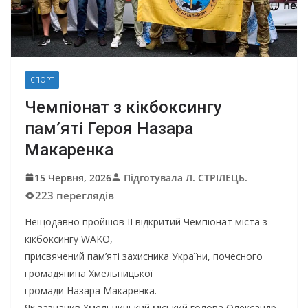
СПОРТ
Чемпіонат з кікбоксингу
пам’яті Героя Назара
Макаренка
15 Червня, 2026
Підготувала Л. СТРІЛЕЦЬ.
223 переглядів
Нещодавно пройшов ІІ відкритий Чемпіонат міста з
кікбоксингу WAKO,
присвячений пам’яті захисника України, почесного
громадянина Хмельницької
громади Назара Макаренка.
Як зазначив Хмельницький міський голова Олександр