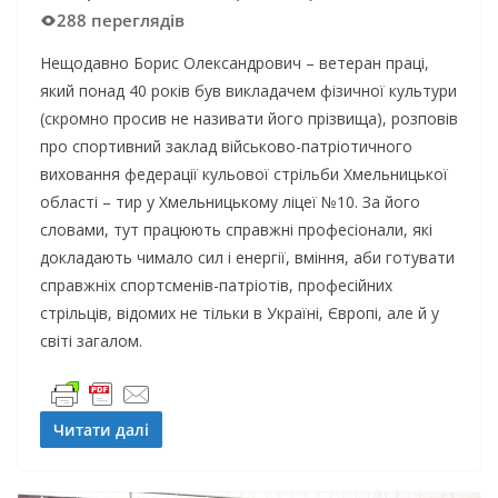
288 переглядів
Нещодавно Борис Олександрович – ветеран праці,
який понад 40 років був викладачем фізичної культури
(скромно просив не називати його прізвища), розповів
про спортивний заклад військово-патріотичного
виховання федерації кульової стрільби Хмельницької
області – тир у Хмельницькому ліцеї №10. За його
словами, тут працюють справжні професіонали, які
докладають чимало сил і енергії, вміння, аби готувати
справжніх спортсменів-патріотів, професійних
стрільців, відомих не тільки в Україні, Європі, але й у
світі загалом.
Читати далі