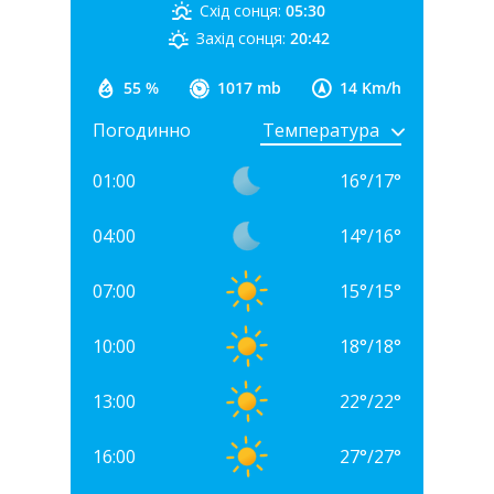
Схід сонця:
05:30
Захід сонця:
20:42
55 %
1017 mb
14 Km/h
Погодинно
01:00
16
°
/
17
°
04:00
14
°
/
16
°
07:00
15
°
/
15
°
10:00
18
°
/
18
°
13:00
22
°
/
22
°
16:00
27
°
/
27
°