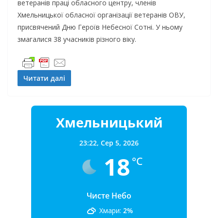
ветеранів праці обласного центру, членів
Хмельницької обласної організації ветеранів ОВУ,
присвячений Дню Героїв Небесної Сотні. У ньому
змагалися 38 учасників різного віку.
Читати далі
Хмельницький
23:22,
Сер 5, 2026
18
°C
Чисте Небо
Хмари:
2%