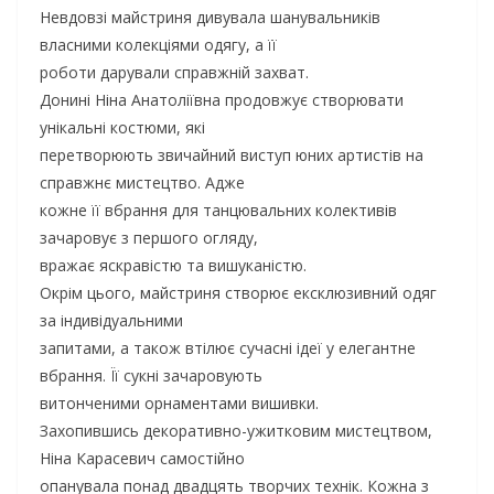
Невдовзі майстриня дивувала шанувальників
власними колекціями одягу, а її
роботи дарували справжній захват.
Донині Ніна Анатоліївна продовжує створювати
унікальні костюми, які
перетворюють звичайний виступ юних артистів на
справжнє мистецтво. Адже
кожне її вбрання для танцювальних колективів
зачаровує з першого огляду,
вражає яскравістю та вишуканістю.
Окрім цього, майстриня створює ексклюзивний одяг
за індивідуальними
запитами, а також втілює сучасні ідеї у елегантне
вбрання. Її сукні зачаровують
витонченими орнаментами вишивки.
Захопившись декоративно-ужитковим мистецтвом,
Ніна Карасевич самостійно
опанувала понад двадцять творчих технік. Кожна з