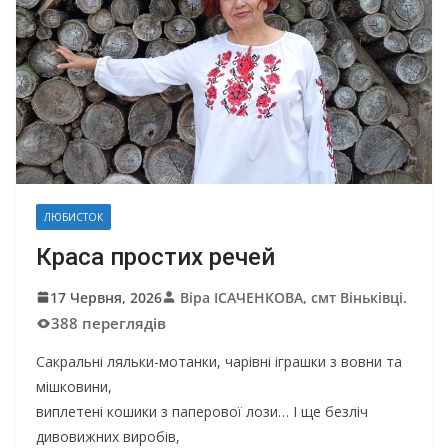
ЛЮБИСТОК
Краса простих речей
17 Червня, 2026
Віра ІСАЧЕНКОВА, смт Віньківці.
388 переглядів
Сакральні ляльки-мотанки, чарівні іграшки з вовни та
мішковини,
виплетені кошики з паперової лози… І ще безліч
дивовижних виробів,