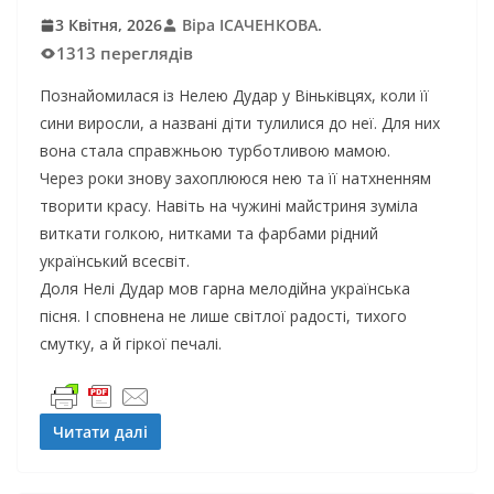
3 Квітня, 2026
Віра ІСАЧЕНКОВА.
1313 переглядів
Познайомилася із Нелею Дудар у Віньківцях, коли її
сини виросли, а названі діти тулилися до неї. Для них
вона стала справжньою турботливою мамою.
Через роки знову захоплююся нею та її натхненням
творити красу. Навіть на чужині майстриня зуміла
виткати голкою, нитками та фарбами рідний
український всесвіт.
Доля Нелі Дудар мов гарна мелодійна українська
пісня. І сповнена не лише світлої радості, тихого
смутку, а й гіркої печалі.
Читати далі