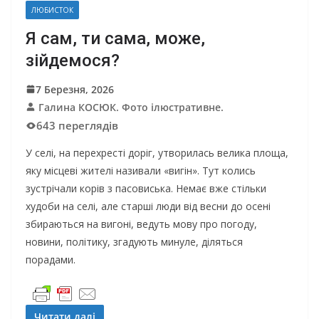
ЛЮБИСТОК
Я сам, ти сама, може,
зійдемося?
7 Березня, 2026
Галина КОСЮК. Фото ілюстративне.
643 переглядів
У селі, на перехресті доріг, утворилась велика площа,
яку місцеві жителі називали «вигін». Тут колись
зустрічали корів з пасовиська. Немає вже стільки
худоби на селі, але старші люди від весни до осені
збираються на вигоні, ведуть мову про погоду,
новини, політику, згадують минуле, діляться
порадами.
Читати далі