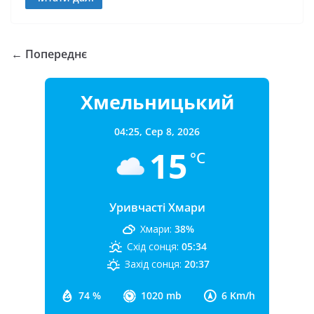
← Попереднє
Хмельницький
04:25,
Сер 8, 2026
15
°C
Уривчасті Хмари
Хмари:
38%
Схід сонця:
05:34
Захід сонця:
20:37
74 %
1020 mb
6 Km/h