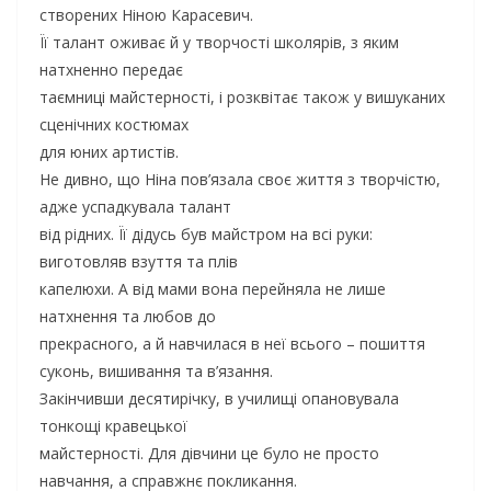
створених Ніною Карасевич.
Її талант оживає й у творчості школярів, з яким
натхненно передає
таємниці майстерності, і розквітає також у вишуканих
сценічних костюмах
для юних артистів.
Не дивно, що Ніна пов’язала своє життя з творчістю,
адже успадкувала талант
від рідних. Її дідусь був майстром на всі руки:
виготовляв взуття та плів
капелюхи. А від мами вона перейняла не лише
натхнення та любов до
прекрасного, а й навчилася в неї всього – пошиття
суконь, вишивання та в’язання.
Закінчивши десятирічку, в училищі опановувала
тонкощі кравецької
майстерності. Для дівчини це було не просто
навчання, а справжнє покликання.