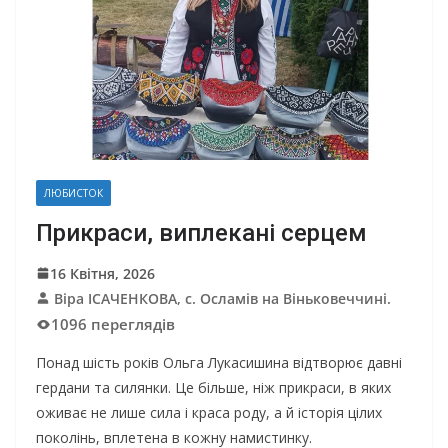
ЛЮБИСТОК
Прикраси, виплекані серцем
16 Квітня, 2026
Віра ІСАЧЕНКОВА, с. Осламів на Віньковеччині.
1096 переглядів
Понад шість років Ольга Лукасишина відтворює давні
гердани та силянки. Це більше, ніж прикраси, в яких
оживає не лише сила і краса роду, а й історія цілих
поколінь, вплетена в кожну намистинку.