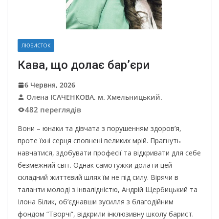
ЛЮБИСТОК
Кава, що долає бар’єри
6 Червня, 2026
Олена ІСАЧЕНКОВА, м. Хмельницький.
482 переглядів
Вони – юнаки та дівчата з порушенням здоров’я,
проте їхні серця сповнені великих мрій. Прагнуть
навчатися, здобувати професії та відкривати для себе
безмежний світ. Однак самотужки долати цей
складний життєвий шлях їм не під силу. Вірячи в
таланти молоді з інвалідністю, Андрій Щербицький та
Ілона Білик, об’єднавши зусилля з благодійним
фондом “Творчі”, відкрили інклюзивну школу барист.