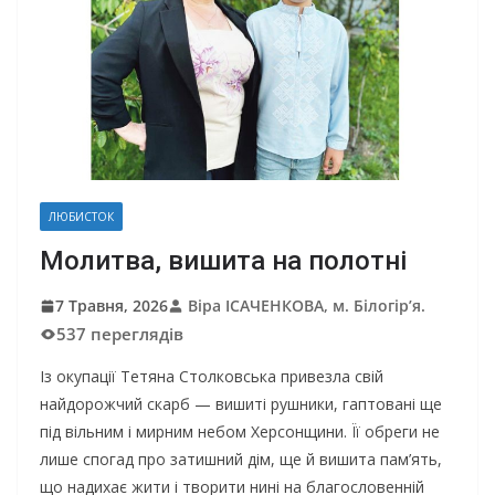
ЛЮБИСТОК
Молитва, вишита на полотні
7 Травня, 2026
Віра ІСАЧЕНКОВА, м. Білогір’я.
537 переглядів
Із окупації Тетяна Столковська привезла свій
найдорожчий скарб — вишиті рушники, гаптовані ще
під вільним і мирним небом Херсонщини. Її обреги не
лише спогад про затишний дім, ще й вишита пам’ять,
що надихає жити і творити нині на благословенній