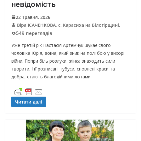
невідомість
22 Травня, 2026
Віра ІСАЧЕНКОВА, с. Карасиха на Білогірщині.
549 переглядів
Уже третій рік Настасія Артемчук шукає свого
чоловіка Юрія, воїна, який зник на полі бою у вихорі
війни. Попри біль розлуки, жінка знаходить сили
творити. І її розписані тубуси, сповнені краси та
добра, стають благодійними лотами.
Читати далі