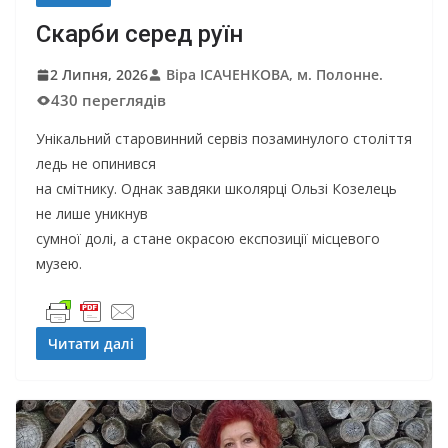
Скарби серед руїн
2 Липня, 2026
Віра ІСАЧЕНКОВА, м. Полонне.
430 переглядів
Унікальний старовинний сервіз позаминулого століття
ледь не опинився
на смітнику. Однак завдяки школярці Ользі Козелець
не лише уникнув
сумної долі, а стане окрасою експозиції місцевого
музею.
Читати далі