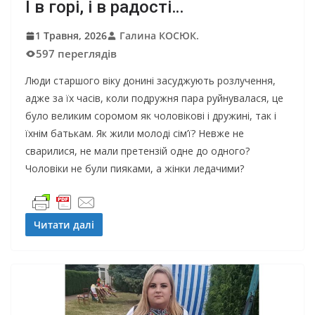
І в горі, і в радості…
1 Травня, 2026
Галина КОСЮК.
597 переглядів
Люди старшого віку донині засуджують розлучення,
адже за їх часів, коли подружня пара руйнувалася, це
було великим соромом як чоловікові і дружині, так і
їхнім батькам. Як жили молоді сім’ї? Невже не
сварилися, не мали претензій одне до одного?
Чоловіки не були пияками, а жінки ледачими?
Читати далі