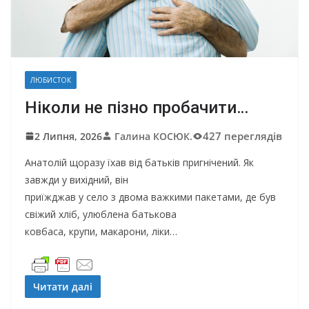
ЛЮБИСТОК
Ніколи не пізно пробачити…
427 переглядів
2 Липня, 2026
Галина КОСЮК.
Анатолій щоразу їхав від батьків пригнічений. Як
завжди у вихідний, він
приїжджав у село з двома важкими пакетами, де був
свіжий хліб, улюблена батькова
ковбаса, крупи, макарони, ліки…
Читати далі