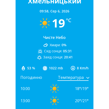
Хмельницький
09:58,
Сер 6, 2026
19
°C
Чисте Небо
Хмари:
0%
Схід сонця:
05:31
Захід сонця:
20:41
53 %
1022 mb
8 Km/h
Погодинно
10:00
18
°
/
19
°
13:00
20
°
/
21
°