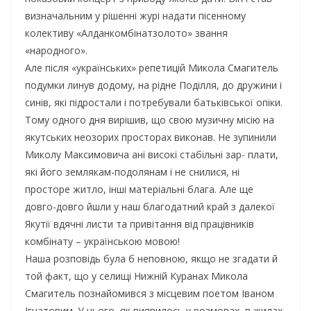
визначальним у рішенні журі надати пісенному
колективу «Алданкомбінатзолото» звання
«народного».
Але після «українських» репетицій Микола Смагитель
подумки линув додому, на рідне Поділля, до дружини і
синів, які підростали і потребували батьківської опіки.
Тому одного дня вирішив, що свою музичну місію на
якутських неозорих просторах виконав. Не зупинили
Миколу Максимовича ані високі стабільні зар- плати,
які його землякам-подолянам і не снилися, ні
просторе житло, інші матеріальні блага. Але ще
довго-довго йшли у наш благодатний край з далекої
Якутії вдячні листи та привітання від працівників
комбінату – українською мовою!
Наша розповідь була б неповною, якщо не згадати й
той факт, що у селищі Нижній Куранах Микола
Смагитель познайомився з місцевим поетом Іваном
Ігнатовим. У нього, як виявилось у розмовах, в жилах