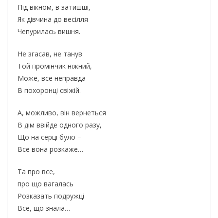
Під вікном, в затишші,
Як дівчина до весілля
Чепурилась вишня.
Не згасав, не танув
Той промінчик ніжний,
Може, все неправда
В похоронці свіжій.
А, можливо, він вернеться
В дім ввійде одного разу,
Що на серці було –
Все вона розкаже…
Та про все,
про що вагалась
Розказать подружці
Все, що знала…