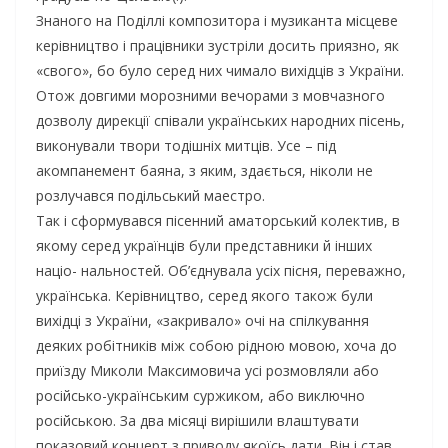
Знаного на Поділлі композитора і музиканта місцеве
керівництво і працівники зустріли досить приязно, як
«свого», бо було серед них чимало вихідців з України.
Отож довгими морозними вечорами з мовчазного
дозволу дирекції співали українських народних пісень,
виконували твори тодішніх митців. Усе – під
акомпанемент баяна, з яким, здається, ніколи не
розлучався подільський маестро.
Так і сформувався пісенний аматорський колектив, в
якому серед українців були представники й інших
націо- нальностей. Об’єднувала усіх пісня, переважно,
українська. Керівництво, серед якого також були
вихідці з України, «закривало» очі на спілкування
деяких робітників між собою рідною мовою, хоча до
приїзду Миколи Максимовича усі розмовляли або
російсько-українським суржиком, або виключно
російською. За два місяці вирішили влаштувати
показовий концерт з приводу якоїсь дати. Він і став