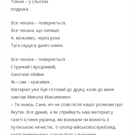
Тільки – у сльозах
подушка…
Все чекала – повернеться,
Все чекала, що напише.
А, можливо, через роки
Туга серця в далеч злине.
Все чекала – повернеться
Стрункий і вродливий,
Синочків обійме
Як і сам – красивих…
Матеріал уже був готовий до друку, коли до мене
завітав Микола Максимович:
– Ти знаєш, Саня, ніч не спав після нашої розмови про
Якутію. Все думав, а як сприймуть наш матеріал у
газеті істинні українці, які воювали чи воюють з
путінською нечистю, ті хлопці-військовослужбовці,
котрі повернулись з поля бою з важкими