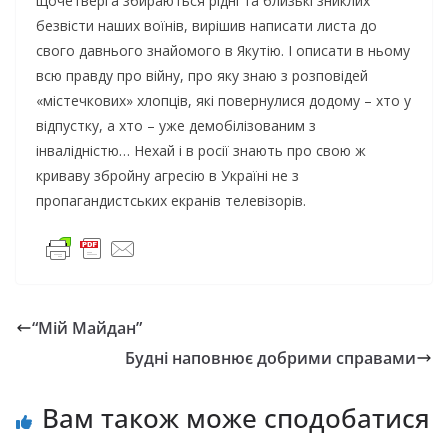
щочетверга збираються рідні та близькі зниклих
безвісти наших воїнів, вирішив написати листа до
свого давнього знайомого в Якутію. І описати в ньому
всю правду про війну, про яку знаю з розповідей
«містечкових» хлопців, які повернулися додому – хто у
відпустку, а хто – уже демобілізованим з
інвалідністю… Нехай і в росії знають про свою ж
криваву збройну агресію в Україні не з
пропагандистських екранів телевізорів.
“Мій Майдан”
Будні наповнює добрими справами
Вам також може сподобатися