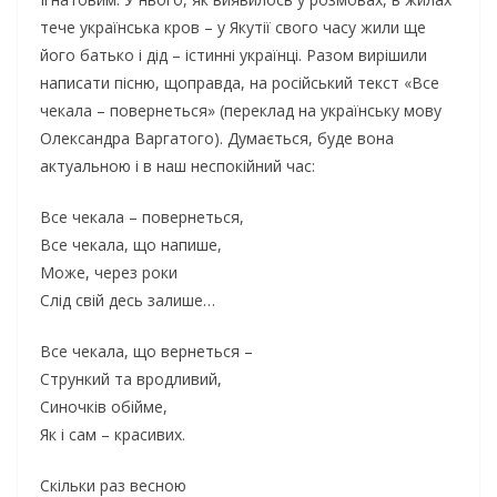
тече українська кров – у Якутії свого часу жили ще
його батько і дід – істинні українці. Разом вирішили
написати пісню, щоправда, на російський текст «Все
чекала – повернеться» (переклад на українську мову
Олександра Варгатого). Думається, буде вона
актуальною і в наш неспокійний час:
Все чекала – повернеться,
Все чекала, що напише,
Може, через роки
Слід свій десь залише…
Все чекала, що вернеться –
Стрункий та вродливий,
Синочків обійме,
Як і сам – красивих.
Скільки раз весною