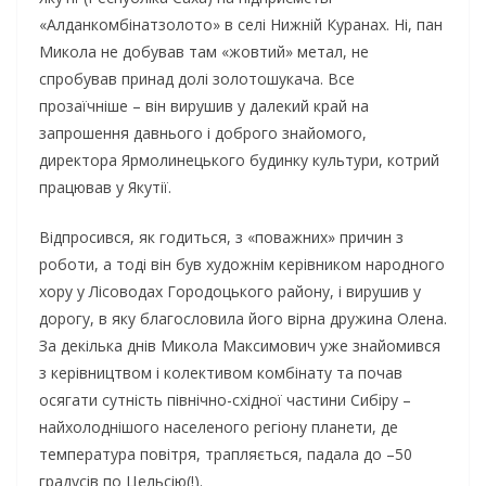
«Алданкомбінатзолото» в селі Нижній Куранах. Ні, пан
Микола не добував там «жовтий» метал, не
спробував принад долі золотошукача. Все
прозаїчніше – він вирушив у далекий край на
запрошення давнього і доброго знайомого,
директора Ярмолинецького будинку культури, котрий
працював у Якутії.
Відпросився, як годиться, з «поважних» причин з
роботи, а тоді він був художнім керівником народного
хору у Лісоводах Городоцького району, і вирушив у
дорогу, в яку благословила його вірна дружина Олена.
За декілька днів Микола Максимович уже знайомився
з керівництвом і колективом комбінату та почав
осягати сутність північно-східної частини Сибіру –
найхолоднішого населеного регіону планети, де
температура повітря, трапляється, падала до –50
градусів по Цельсію(!).