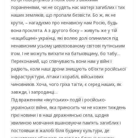
пораненнями, чи не осудять нас матері загиблих і тих
наших земляків, що пропали безвісти. Бо ж, як не
крути, – нагадуємо про ненависну нам Росію, будь
вона проклята. А з другого боку – живуть же у тій
«кацабщині» українці, які волею долі опинилися під
ненависним усьому цивілізованому світові путінським
ігом. І не можуть виїхати на батьківщину, бо табу…
Переконаний, що співчувають вони нам у війні і
радіють, коли наші дрони знищують об’єкти російської
інфраструктури, літаки і кораблі, військових
чиновників. Хоча, чого гріха таїти, є серед наших, як
завжди, і запроданці…
Під враженням «якутських» подій і російсько-
української війни, яка приносить чи не кожен тиждень
гіркі новини і в наші деражнянські села, щодня
хвилиною мовчання вшановуючи пам’ять загиблих і
постоявши в жалобі біля будинку культури, де