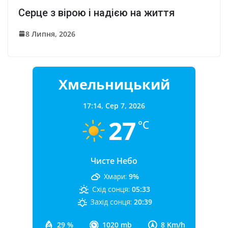
Серце з вірою і надією на життя
8 Липня, 2026
Хмельницький
17:14,
Сер 7, 2026
27
°C
Чисте Небо
Хмари:
9%
Схід сонця:
05:33
Захід сонця:
20:39
29 %
1020 mb
8 Km/h