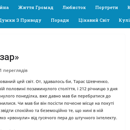
ійна
Життя Громад
Любисток
Портрети
Думки З Приводу
Поради
Цікавий Світ
Кулі
бзар»
1 переглядів
ований цей світ. От, здавалось би, Тарас Шевченко,
ій половині позаминулого століття, і 212 річницю з дня
инулого понеділка, вже давно мав би перебратися до
мінилися. Чи мав би він посісти почесне місце на покуті
 звідти спокійно та беземоційно те, що нині в ній
імко «рвонули» від гусячого пера до штучного інтелекту.