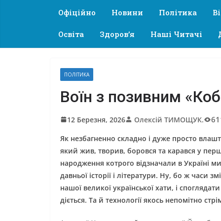
Офіційно
Новини
Політика
В
Освіта
Здоров’я
Наші Читачі
ПОЛІТИКА
Воїн з позивним «Ко
61
12 Березня, 2026
Олексій ТИМОЩУК.
Як незбагненно складно і дуже просто влашт
який жив, творив, боровся та карався у перш
народження котрого відзначали в Україні м
давньої історії і літератури. Ну, бо ж часи з
нашої великої української хати, і споглядати
діється. Та й технології якось непомітно стр