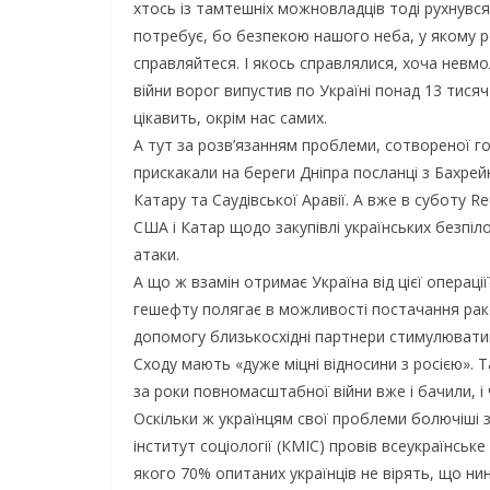
хтось із тамтешніх можновладців тоді рухнувся
потребує, бо безпекою нашого неба, у якому ре
справляйтеся. І якось справлялися, хоча невм
війни ворог випустив по Україні понад 13 тисяч
цікавить, окрім нас самих.
А тут за розв’язанням проблеми, сотвореної го
прискакали на береги Дніпра посланці з Бахрейн
Катару та Саудівської Аравії. А вже в суботу 
США і Катар щодо закупівлі українських безпіл
атаки.
А що ж взамін отримає Україна від цієї операц
гешефту полягає в можливості постачання ракет
допомогу близькосхідні партнери стимулюватим
Сходу мають «дуже міцні відносини з росією». 
за роки повномасштабної війни вже і бачили, і 
Оскільки ж українцям свої проблеми болючіші з
інститут соціології (КМІС) провів всеукраїнськ
якого 70% опитаних українців не вірять, що ни