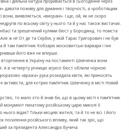
тівна і діяльна натура проривається в сьогодення через
м» давати поживу для думання і творчості, а «роботящим
і вони, виявляється, «виорані». І ще, ой, як не скоро
едругів по всьому світу у нього та й у нас також вистачає.
онбасі та зрешечений кулями бюст у Бородянці, то помста
Але ж ні! От де та Сербія, у якій Тарас Григорович і не був
 а й там пам’ятник Кобзарю московитські варвари і їхні
вернивши його вже не вперше.
 вторгнення в Україну на постаменті Шевченка вони
ії. А в четверту річницю агресії бюст облили чорною
дноразово «вража» рука розкидала квіти, які приносять
і активісти, для котрих пам’ятник Шевченку в місті Новий
рство, то мало хто й знав би, що в цьому місті є пам’ятник
ий монумент пихатому російському царю миколі II
нього відає? Тільки місцеві жителі, та й то не всі. І його
ок посилення російського впливу, який так зріс, що
ніший за президента Александра Вучича.