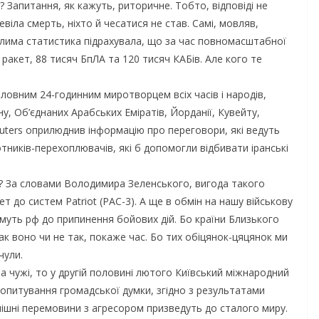
? Запитання, як кажуть, риторичне. Тобто, відповіді не
віла смерть, ніхто й чесатися не став. Самі, мовляв,
олима статистика підрахувала, що за час повномасштабної
 ракет, 88 тисяч БпЛА та 120 тисяч КАБів. Але кого те
ловним 24-годинним миротворцем всіх часів і народів,
у, Об’єднаних Арабських Еміратів, Йорданії, Кувейту,
Reuters оприлюднив інформацію про переговори, які ведуть
отників-перехоплювачів, які б допомогли відбивати іранські
ії? За словами Володимира Зеленського, вигода такого
 до систем Patriot (PAC-3). А ще в обмін на нашу військову
уть рф до припинення бойових дій. Бо країни Близького
Так воно чи не так, покаже час. Бо тих обіцянок-цяцянок ми
чули.
а чужі, то у другій половині лютого Київський міжнародний
е опитування громадської думки, згідно з результатами
нішні перемовини з агресором призведуть до сталого миру.