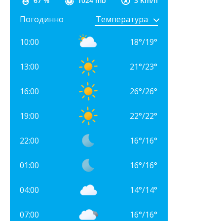
67 %
1024 mb
3 Km/h
Погодинно
10:00
18
°
/
19
°
13:00
21
°
/
23
°
16:00
26
°
/
26
°
19:00
22
°
/
22
°
22:00
16
°
/
16
°
01:00
16
°
/
16
°
04:00
14
°
/
14
°
07:00
16
°
/
16
°