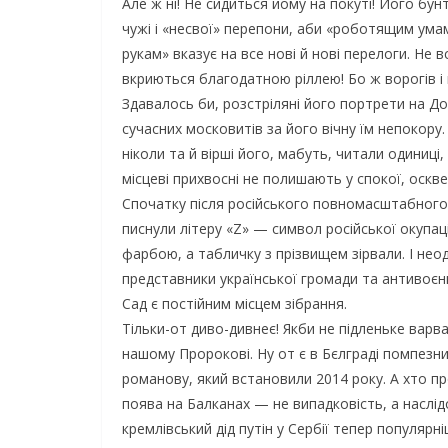
Але ж ні! Не сидиться йому на покуті! Його бун
чужі і «несвої» перепони, аби «роботящим ума
рукам» вказує на все нові й нові перелоги. Не вс
вкриються благодатною ріллею! Бо ж ворогів і н
Здавалось би, розстріляні його портрети на Д
сучасних московитів за його вічну їм непокору. 
ніколи та й вірші його, мабуть, читали одиниці,
місцеві прихвосні не полишають у спокої, оск
Спочатку після російського повномасштабного
писнули літеру «Z» — символ російської окупац
фарбою, а табличку з прізвищем зірвали. І нео
представники української громади та антивоєнн
Сад є постійним місцем зібрання.
Тільки-от диво-дивнеє! Якби не підленьке варва
нашому Пророкові. Ну от є в Бєлграді помпезн
романову, який встановили 2014 року. А хто про 
поява на Балканах — не випадковість, а наслід
кремлівський дід путін у Сербії тепер популяр