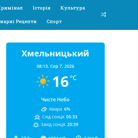
Кримінал
Історія
Культура
нарні Рецепти
Спорт
Хмельницький
08:13,
Сер 7, 2026
16
°C
Чисте Небо
Хмари:
6%
Схід сонця:
05:33
Захід сонця:
20:39