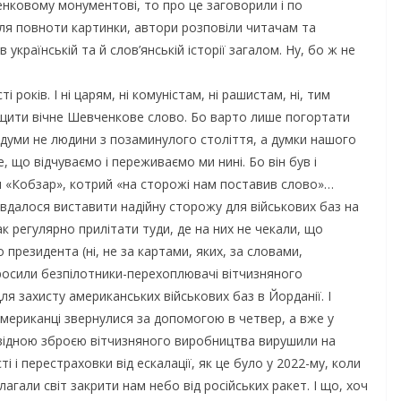
енковому монументові, то про це заговорили і по
о для повноти картинки, автори розповіли читачам та
українській та й слов’янській історії загалом. Ну, бо ж не
 років. І ні царям, ні комуністам, ні рашистам, ні, тим
ищити вічне Шевченкове слово. Бо варто лише погортати
 думи не людини з позаминулого століття, а думки нашого
е, що відчуваємо і переживаємо ми нині. Бо він був і
м «Кобзар», котрий «на сторожі нам поставив слово»…
вдалося виставити надійну сторожу для військових баз на
к регулярно прилітати туди, де на них не чекали, що
 президента (ні, не за картами, яких, за словами,
росили безпілотники-перехоплювачі вітчизняного
для захисту американських військових баз в Йорданії. І
мериканці звернулися за допомогою в четвер, а вже у
повідною зброєю вітчизняного виробництва вирушили на
 і перестраховки від ескалації, як це було у 2022-му, коли
лагали світ закрити нам небо від російських ракет. І що, хоч