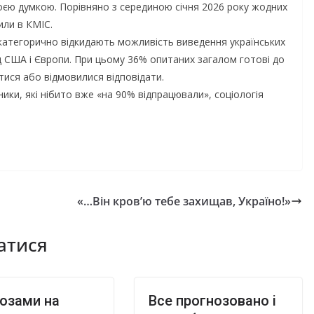
оєю думкою. Порівняно з серединою січня 2026 року жодних
или в КМІС.
 категорично відкидають можливість виведення українських
від США і Європи. При цьому 36% опитаних загалом готові до
тися або відмовилися відповідати.
ики, які нібито вже «на 90% відпрацювали», соціологія
«…Він кров’ю тебе захищав, Україно!»
атися
ьозами на
Все прогнозовано і