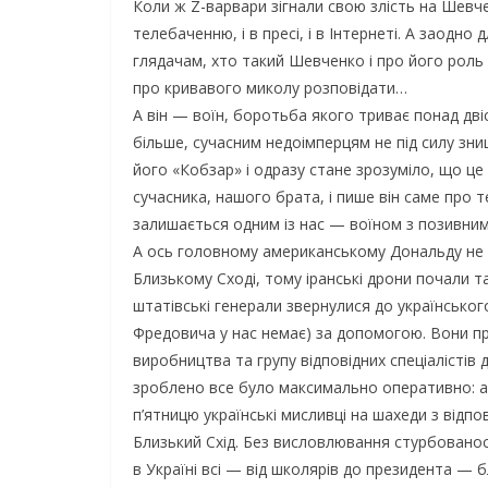
Коли ж Z-варвари зігнали свою злість на Шевч
телебаченню, і в пресі, і в Інтернеті. А заодн
глядачам, хто такий Шевченко і про його роль в 
про кривавого миколу розповідати…
А він — воїн, боротьба якого триває понад двісті
більше, сучасним недоімперцям не під силу зн
його «Кобзар» і одразу стане зрозуміло, що це
сучасника, нашого брата, і пише він саме про т
залишається одним із нас — воїном з позивни
А ось головному американському Дональду не 
Близькому Сході, тому іранські дрони почали та
штатівські генерали звернулися до українського
Фредовича у нас немає) за допомогою. Вони п
виробництва та групу відповідних спеціалістів 
зроблено все було максимально оперативно: а
п’ятницю українські мисливці на шахеди з від
Близький Схід. Без висловлювання стурбованості
в Україні всі — від школярів до президента — б