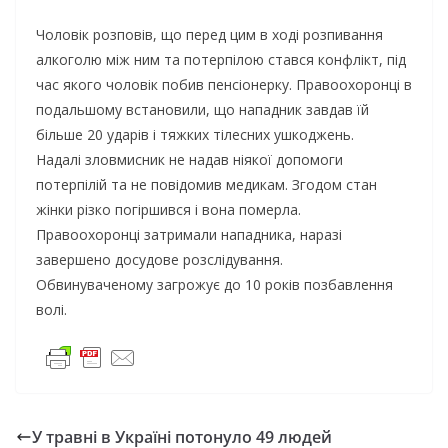
Чоловік розповів, що перед цим в ході розпивання
алкоголю між ним та потерпілою стався конфлікт, під
час якого чоловік побив пенсіонерку. Правоохоронці в
подальшому встановили, що нападник завдав їй
більше 20 ударів і тяжких тілесних ушкоджень.
Надалі зловмисник не надав ніякої допомоги
потерпілій та не повідомив медикам. Згодом стан
жінки різко погіршився і вона померла.
Правоохоронці затримали нападника, наразі
завершено досудове розслідування.
Обвинуваченому загрожує до 10 років позбавлення
волі.
У травні в Україні потонуло 49 людей