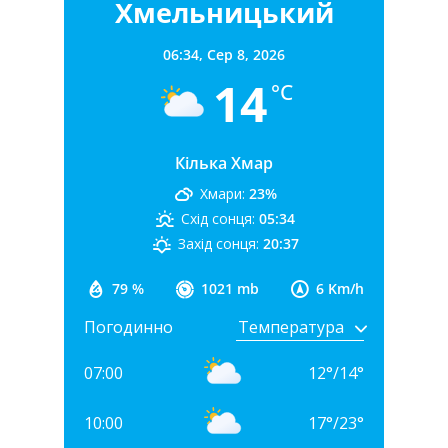
Хмельницький
06:34,
Сер 8, 2026
14
°C
Кілька Хмар
Хмари:
23%
Схід сонця:
05:34
Захід сонця:
20:37
79 %
1021 mb
6 Km/h
Погодинно
07:00
12
°
/
14
°
10:00
17
°
/
23
°