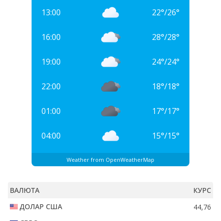
13:00
22
°
/
26
°
16:00
28
°
/
28
°
19:00
24
°
/
24
°
22:00
18
°
/
18
°
01:00
17
°
/
17
°
04:00
15
°
/
15
°
Weather from OpenWeatherMap
ВАЛЮТА
КУРС
ДОЛАР США
44,76