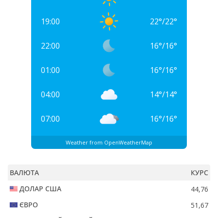
19:00
22
°
/
22
°
22:00
16
°
/
16
°
01:00
16
°
/
16
°
04:00
14
°
/
14
°
07:00
16
°
/
16
°
Weather from OpenWeatherMap
ВАЛЮТА
КУРС
ДОЛАР США
44,76
ЄВРО
51,67