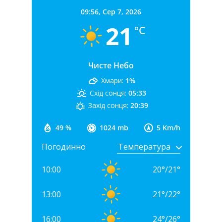
09:56,
Сер 7, 2026
21
°C
Чисте Небо
Хмари:
1%
Схід сонця:
05:33
Захід сонця:
20:39
49 %
1024 mb
5 Km/h
Погодинно
10:00
20
°
/
21
°
13:00
21
°
/
22
°
16:00
24
°
/
26
°