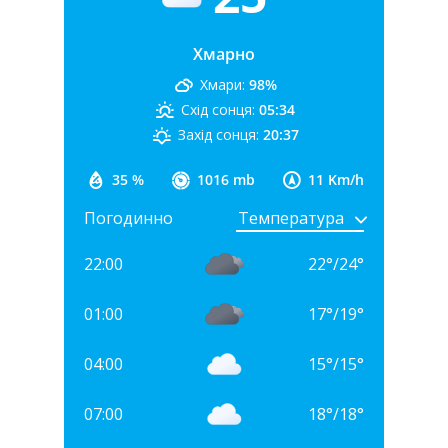
Хмарно
Хмари:
98%
Схід сонця:
05:34
Захід сонця:
20:37
35 %
1016 mb
11 Km/h
Погодинно
22:00
22
°
/
24
°
01:00
17
°
/
19
°
04:00
15
°
/
15
°
07:00
18
°
/
18
°