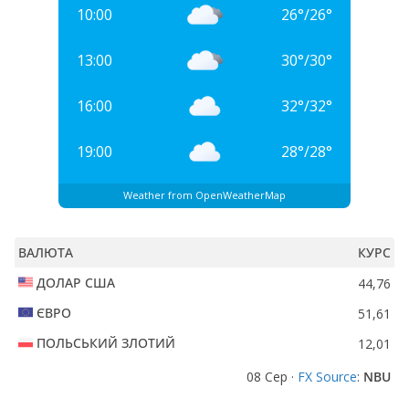
10:00
26
°
/
26
°
13:00
30
°
/
30
°
16:00
32
°
/
32
°
19:00
28
°
/
28
°
Weather from OpenWeatherMap
ВАЛЮТА
КУРС
ДОЛАР США
44,76
ЄВРО
51,61
ПОЛЬСЬКИЙ ЗЛОТИЙ
12,01
08 Сер ·
FX Source
:
NBU