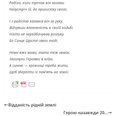
Раділа, коли тупчав він ногами
Назустріч їй, до прихистку свого.
І з радістю хапався він за руку,
Відчувши впевненість в своїй ходьбі.
Ніхто не передбачував розлуку,
Бо Сонце Щастя сяяло тоді.
Нема вже мами, тата теж немає,
Загинули Героями в війні,
А синові — кровинці треба жити,
Щоб зберегти їх пам’ять на землі.
Відданість рідній землі
Герою назавжди 20…