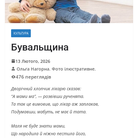
КУЛЬТУРА
Бувальщина
13 Лютого, 2026
Ольга Нагорна. Фото ілюстративне.
476 переглядів
Дворічний хлопчик лікарю сказав:
“А мами ма”, — розвівши рученята.
Та так це вимовив, що лікар аж заплакав,
Подумавши, мабуть, не має й тата.
Маля не буде знати мами,
Що народила й ніжно пестила його,