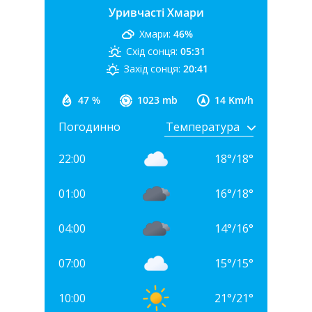
Уривчасті Хмари
Хмари:
46%
Схід сонця:
05:31
Захід сонця:
20:41
47 %
1023 mb
14 Km/h
Погодинно
22:00
18
°
/
18
°
01:00
16
°
/
18
°
04:00
14
°
/
16
°
07:00
15
°
/
15
°
10:00
21
°
/
21
°