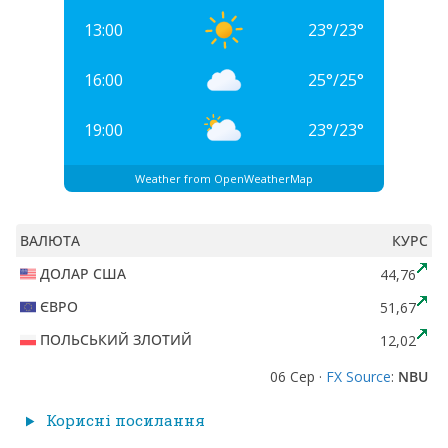
13:00
23
°
/
23
°
16:00
25
°
/
25
°
19:00
23
°
/
23
°
Weather from OpenWeatherMap
ВАЛЮТА
КУРС
ДОЛАР США
44,76
ЄВРО
51,67
ПОЛЬСЬКИЙ ЗЛОТИЙ
12,02
06 Сер ·
FX Source
:
NBU
Корисні посилання