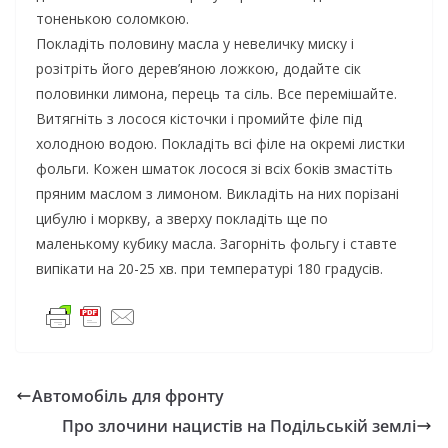
тоненькою соломкою.
Покладіть половину масла у невеличку миску і
розітріть його дерев’яною ложкою, додайте сік
половинки лимона, перець та сіль. Все перемішайте.
Витягніть з лосося кісточки і промийте філе під
холодною водою. Покладіть всі філе на окремі листки
фольги. Кожен шматок лосося зі всіх боків змастіть
пряним маслом з лимоном. Викладіть на них порізані
цибулю і моркву, а зверху покладіть ще по
маленькому кубику масла. Загорніть фольгу і ставте
випікати на 20-25 хв. при температурі 180 градусів.
Автомобіль для фронту
Про злочини нацистів на Подільській землі