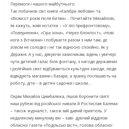
Перемоги і нашого майбутнього.
Так побачили світ книги «Калібри любови» та
«Вісімсот років після битви»… Почитайте Михайлові,
як кажуть, живі нотатки – «У лісі прифронтовому»,
«Повернення», «Сіра зона», «Через блокпост», «Нові
ноги з Вітчизни» і побуваєте разом з ним там, де
зовсім не солодко і не так відносно спокійно, як у
Деражні. А у нас, дякуючи захисникам, вдень і увечері
чути дитячий галас біля фонтану, з нагоди державних
і релігійних свят відбуваються культурні заходи, люди
відвідують магазини і базари, а зранку поспішають на
роботу, діти – в дитячі садочки і школи…
Окрім Михайла Цимбалюка, пішов боронити святі
наші рубежі від російської навали й Ростислав Балема
– також журналіст, також мій давній приятель. У
недалекому минулому він – заві- дуючий відділом
обласної газети «Подільські вісті», голова обласної