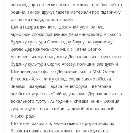
розповіді про полеглих воїнів-земляків, про їхні сім’ї та
родини. Також друкує газета матеріали про підтримку
органами влади, волонтерами.
Шана і щира вдячність, доземний уклін за наш
відносний спокій працівнику Деражнянського міського
будинку культури Олександру Білуну, завідуючому
філією Деражнянського МБК с. Гатна Сергію
Артишевському, працівнику Деражнянського міського
будинку культури Сергію Агєєву, колишній завідуючій
Шпичинецькою філією Деражнянського МБК Олені
Вітковській, які нині у складі Українського війська.
Знаємо і шануємо Тараса Нечепорука – ветерана
російсько-української війни, учасника Деражнянського
вокального гурту «72 години», співака, нині – фахівця
супроводу ветеранів війни та демобілізованих осіб
міської ради.
Щотижня разом з членами сімей та родин зниклих
безвісти наших воїнів-земляків, він виходить на