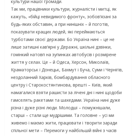
культури нашої громади.
Так ми, працівники культури, журналісти і митці, як
кажуть, «бійці невидимого фронту», зобов‘язані за
будь-яких обставин, а при нинішніх – й поготів,
показувати кращих людей, які переймаються
турботами своєї держави. Бо Україна нині – це не
лише затишні кав‘ярні у Деражні, шкільні дзвінки,
гомінкий натовп на зупинках автобусів і розмірене
життя у селах. Це – й Одеса, Херсон, Миколаїв,
Краматорськ і Донецьк, Бахмут і Буча, Суми і Чернігів,
нездоланний Харків, бомбардування обласного
центру і Старокостянтинова, врешті – Київ, який
намагалися взяти рашисти за лічені дні і нині щодоби
гамселять ракетами та шахедами. Україна нині дуже
різна і дуже різні люди. Молодші – помужнішали,
старші – стали ще мудрішими. Та головне – усі ми
живемо і маємо жити, працювати і творити заради
спільної мети – Перемоги у найбільшій війні з часів