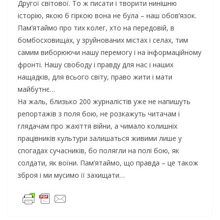
Другої світової. То ж писати і творити нинішню
історію, якою б гіркою вона не була – наш обов’язок.
Пам’ятаймо про тих колег, хто на передовій, в
бомбосховищах, у зруйнованих містах і селах, тим
самим виборюючи нашу перемогу і на інформаційному
фронті. Нашу свободу і правду для нас і наших
нащадків, для всього світу, право жити і мати
майбутнє…
На жаль, близько 200 журналістів уже не напишуть
репортажів з поля бою, не розкажуть читачам і
глядачам про жахіття війни, а чимало колишніх
працівників культури залишаться живими лише у
спогадах сучасників, бо полягли на полі бою, як
солдати, як воїни. Пам’ятаймо, що правда – це також
зброя і ми мусимо її захищати…