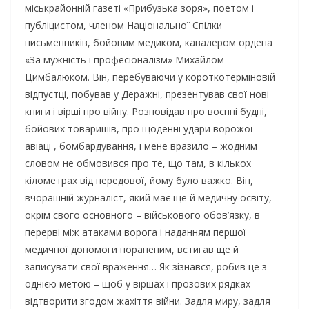
міськрайонній газеті «Прибузька зоря», поетом і
публіцистом, членом Національної Спілки
письменників, бойовим медиком, кавалером ордена
«За мужність і професіоналізм» Михайлом
Цимбалюком. Він, перебуваючи у короткотерміновій
відпустці, побував у Деражні, презентував свої нові
книги і вірші про війну. Розповідав про воєнні будні,
бойових товаришів, про щоденні удари ворожої
авіації, бомбардування, і мене вразило – жодним
словом не обмовився про те, що там, в кількох
кілометрах від передової, йому було важко. Він,
вчорашній журналіст, який має ще й медичну освіту,
окрім свого основного – військового обов’язку, в
перерві між атаками ворога і наданням першої
медичної допомоги пораненим, встигав ще й
записувати свої враження… Як зізнався, робив це з
однією метою – щоб у віршах і прозових рядках
відтворити згодом жахіття війни. Задля миру, задля