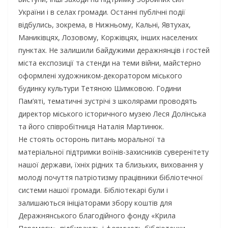
України і в селах громади. Останні публічні події
відбулись, зокрема, в Нижньому, Кальні, Явтухах,
Маниківцях, Лозовому, Коржівцях, інших населених
пунктах. Не залишили байдужими деражнянців і гостей
міста експозиції та стенди на теми війни, майстерно
оформлені художником-декоратором міського
будинку культури Тетяною Шимковою. Години
Пам’яті, тематичні зустрічі з школярами проводять
директор міського історичного музею Леся Долінська
та його співробітниця Наталія Мартинюк.
Не стоять осторонь питань моральної та
матеріальної підтримки воїнів-захисників суверенітету
нашої держави, їхніх рідних та близьких, виховання у
молоді почуття патріотизму працівники бібліотечної
системи нашої громади. Бібліотекарі були і
залишаються ініціаторами збору коштів для
Деражнянського благодійного фонду «Крила