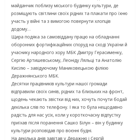
майданчик поблизу міського будинку культури, де
розміщують світлини своїх рідних та плакати про їхню
участь у війні та з вимогою повернути хлопців
додому…
Щира подяка за самовіддану працю на обладнанні
оборонних фортифікаційних споруд на сході України й
учаснику народного хору МБК Дмитру Герасименку,
Сергію Артишевському, Леоніду Ляльці та Анатолію
Кисілю – завідуючому Маниковецькою філією
Деражнянського МБК.
Десятки працівників культури нашої громади
відправили своїх синів, рідних та близьких на фронт,
щодень чекають звістки від них, хочуть почути бодай
декілька слів по телефону. І яка то була нещодавно
радість для нас усіх, коли у короткочасну відпустку
приїхав після поранення Сашко Білун – він у будинку
культури розповідав про воєнні будні.
На декілька днів завітав у Деражню і Сергій