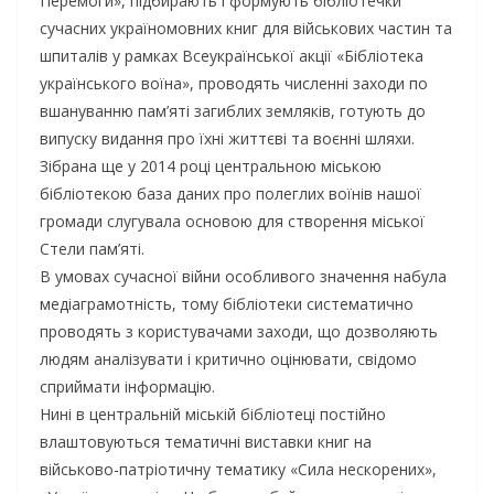
Перемоги», підбирають і формують бібліотечки
сучасних україномовних книг для військових частин та
шпиталів у рамках Всеукраїнської акції «Бібліотека
українського воїна», проводять численні заходи по
вшануванню пам’яті загиблих земляків, готують до
випуску видання про їхні життєві та воєнні шляхи.
Зібрана ще у 2014 році центральною міською
бібліотекою база даних про полеглих воїнів нашої
громади слугувала основою для створення міської
Стели пам’яті.
В умовах сучасної війни особливого значення набула
медіаграмотність, тому бібліотеки систематично
проводять з користувачами заходи, що дозволяють
людям аналізувати і критично оцінювати, свідомо
сприймати інформацію.
Нині в центральній міській бібліотеці постійно
влаштовуються тематичні виставки книг на
військово-патріотичну тематику «Сила нескорених»,