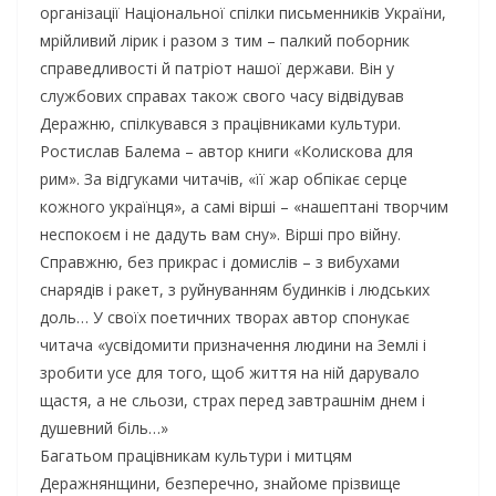
організації Національної спілки письменників України,
мрійливий лірик і разом з тим – палкий поборник
справедливості й патріот нашої держави. Він у
службових справах також свого часу відвідував
Деражню, спілкувався з працівниками культури.
Ростислав Балема – автор книги «Колискова для
рим». За відгуками читачів, «її жар обпікає серце
кожного українця», а самі вірші – «нашептані творчим
неспокоєм і не дадуть вам сну». Вірші про війну.
Справжню, без прикрас і домислів – з вибухами
снарядів і ракет, з руйнуванням будинків і людських
доль… У своїх поетичних творах автор спонукає
читача «усвідомити призначення людини на Землі і
зробити усе для того, щоб життя на ній дарувало
щастя, а не сльози, страх перед завтрашнім днем і
душевний біль…»
Багатьом працівникам культури і митцям
Деражнянщини, безперечно, знайоме прізвище