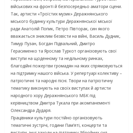
військових на фронті й безпосередньо аматори сцени.
Так, артисти «Троїстих музик» Деражнянського
міського будинку культури Деражнянської міської
ради Анатолій Попик, Петро Півторак, син якого
вважається зниклим безвісти на війні, Василь Дудник,
Тимур Пузан, Богдан Підвальний, Дмитро
Герасименко та Ярослав Туркот організовують свої
виступи на щоденному та недільному ринках,
благодійні пожертви громадян на яких спрямовуються
на підтримку нашого війська. У репертуарі колективу –
патріотичні та народні пісні. Твори на патріотичну
тематику виконують на своїх виступах й артисти
народного хору Деражнянського МБК під
керівництвом Дмитра Тукала при акомпанементі
Олександра Дударя.
Працівники культури постійно організовують
тематичні зустрічі, години Пам’яті, концерти та
виступи, інші заходи на підтримку Збройних сил