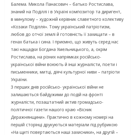
Балема. Микола Панасович – батько Ростислава,
знаний на Поділлі і в Україні композитор та диригент,
в минулому – художній керівник славетного колективу
«Козаки Поділля». Тому український патріотизм,
любов до отчої землі й готовність її захищати – в
генах батька і сина. І приємно, що живуть серед нас
такі нащадки Богдана Хмельницького, а, окрім
Ростислава, на різних напрямках російсько-
української війни воюють й інші журналісти, поети і
письменники, митці, діячі культурної ниви – патріоти
України.
З перших днів російсько- української війни не
залишаються байдужими до подій на фронті
журналісти, позаштатний актив громадсько-
політичної газети нашого краю «Вісник
Деражнянщини». Практично в кожному номері на
першій сторінці друкуються матеріали під рубрикою
«На щиті повертаються наші захисники», на другій –