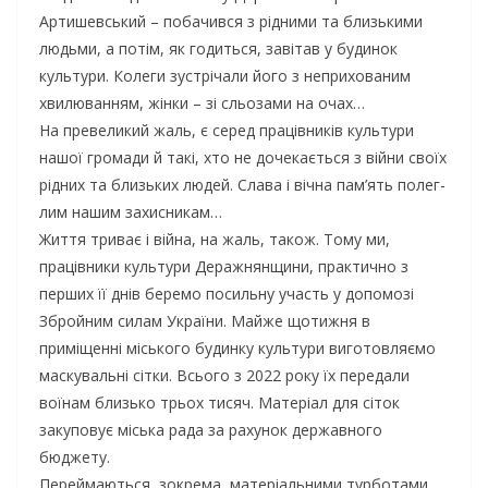
Артишевський – побачився з рідними та близькими
людьми, а потім, як годиться, завітав у будинок
культури. Колеги зустрічали його з неприхованим
хвилюванням, жінки – зі сльозами на очах…
На превеликий жаль, є серед працівників культури
нашої громади й такі, хто не дочекається з війни своїх
рідних та близьких людей. Слава і вічна пам’ять полег-
лим нашим захисникам…
Життя триває і війна, на жаль, також. Тому ми,
працівники культури Деражнянщини, практично з
перших її днів беремо посильну участь у допомозі
Збройним силам України. Майже щотижня в
приміщенні міського будинку культури виготовляємо
маскувальні сітки. Всього з 2022 року їх передали
воїнам близько трьох тисяч. Матеріал для сіток
закуповує міська рада за рахунок державного
бюджету.
Переймаються, зокрема, матеріальними турботами