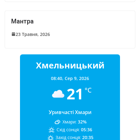
Мантра
23 Травня, 2026
Хмельницький
08:40,
Сер 9, 2026
21
°C
Уривчасті Хмари
Хмари:
32%
Схід сонця:
05:36
Захід сонця:
20:35