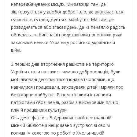
непередбачуваних місцях. Ми завжди там, де
зіштовхуються у двобої добро і зло, де визначається
сучасність і утверджується майбутнє. Ми там, де
розвидняється або згасає день, де «з печаллю радість
обнялась…». Нині наші представники поповнили ряди
захисників неньки-України у російсько-українській
війні.
З перших днів вторгнення рашистів на територію
України стали на захист чимало добровольців, були
мобілізовані десятки тисяч юнаків і чоловіків, що
навчалися і працювали, виховували дітей і мріяли про
безхмарне майбутнє. Разом з іншими істинними
патріотами своєї землі, разом з військовими пліч-о-
пліч й працівники культури.
Ось деякі факти… В Деражнянській центральній
міській бібліотеці нещодавно зустрівся зі своїм
колишнім колегою по роботі в Хмельницькій