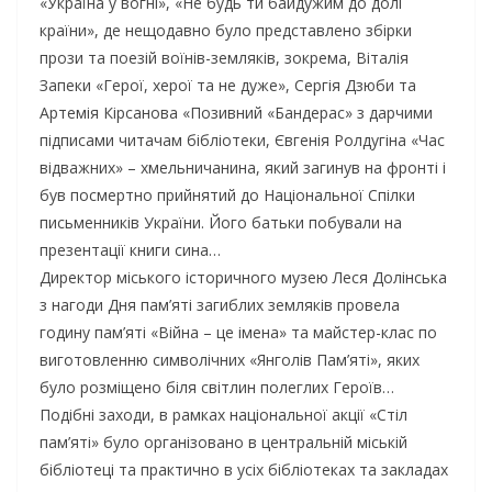
«Україна у вогні», «Не будь ти байдужим до долі
країни», де нещодавно було представлено збірки
прози та поезій воїнів-земляків, зокрема, Віталія
Запеки «Герої, херої та не дуже», Сергія Дзюби та
Артемія Кірсанова «Позивний «Бандерас» з дарчими
підписами читачам бібліотеки, Євгенія Ролдугіна «Час
відважних» – хмельничанина, який загинув на фронті і
був посмертно прийнятий до Національної Спілки
письменників України. Його батьки побували на
презентації книги сина…
Директор міського історичного музею Леся Долінська
з нагоди Дня пам’яті загиблих земляків провела
годину пам’яті «Війна – це імена» та майстер-клас по
виготовленню символічних «Янголів Пам’яті», яких
було розміщено біля світлин полеглих Героїв…
Подібні заходи, в рамках національної акції «Стіл
пам’яті» було організовано в центральній міській
бібліотеці та практично в усіх бібліотеках та закладах