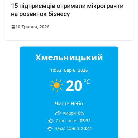
15 підприємців отримали мікрогранти
на розвиток бізнесу
10 Травня, 2026
Хмельницький
10:53,
Сер 6, 2026
20
°C
Чисте Небо
Хмари:
0%
Схід сонця:
05:31
Захід сонця:
20:41