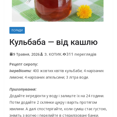
ПОРАДИ
Кульбаба — від кашлю
311 переглядів
9 Травня, 2026
З. КОТИК.
Рецепт сиропу:
Інгредієнти:
400 жовтих квітів кульбаби; 4 нарізаних
лимони; 4 нарізаних апельсини; 3 літра води.
Приготування:
Додайте інгредієнти у воду і залиште їх на 24 години.
Потім додайте 2 склянки цукру і варіть протягом
хвилини. А далі спостерігайте, коли суміш стає густою,
зніміть з вогню і перелийте в стерилізовані банки.