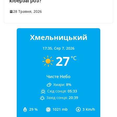
кіберзагроз?
28 Травня, 2026
Хмельницький
17:35,
Сер 7, 2026
27
°C
Чисте Небо
Хмари:
8%
Схід сонця:
05:33
Захід сонця:
20:39
29 %
1021 mb
3 Km/h