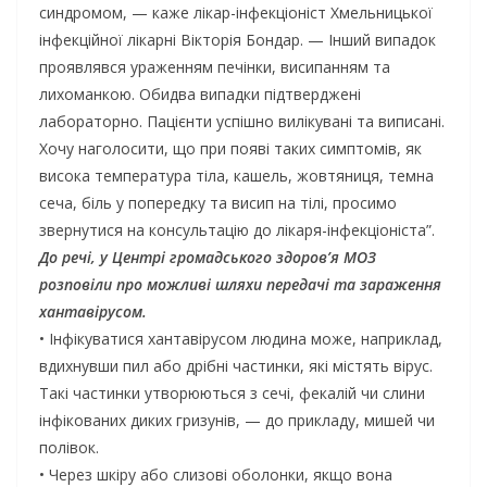
синдромом, — каже лікар-інфекціоніст Хмельницької
інфекційної лікарні Вікторія Бондар. — Інший випадок
проявлявся ураженням печінки, висипанням та
лихоманкою. Обидва випадки підтверджені
лабораторно. Пацієнти успішно вилікувані та виписані.
Хочу наголосити, що при появі таких симптомів, як
висока температура тіла, кашель, жовтяниця, темна
сеча, біль у попередку та висип на тілі, просимо
звернутися на консультацію до лікаря-інфекціоніста”.
До речі, у Центрі громадського здоров’я МОЗ
розповіли про можливі шляхи передачі та зараження
хантавірусом.
• Інфікуватися хантавірусом людина може, наприклад,
вдихнувши пил або дрібні частинки, які містять вірус.
Такі частинки утворюються з сечі, фекалій чи слини
інфікованих диких гризунів, — до прикладу, мишей чи
полівок.
• Через шкіру або слизові оболонки, якщо вона