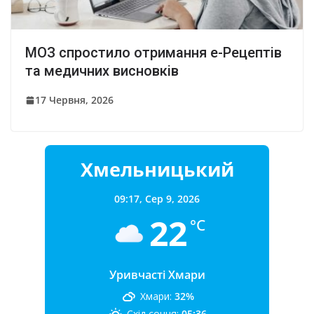
МОЗ спростило отримання е-Рецептів
та медичних висновків
17 Червня, 2026
Хмельницький
09:17,
Сер 9, 2026
22
°C
Уривчасті Хмари
Хмари:
32%
Схід сонця:
05:36