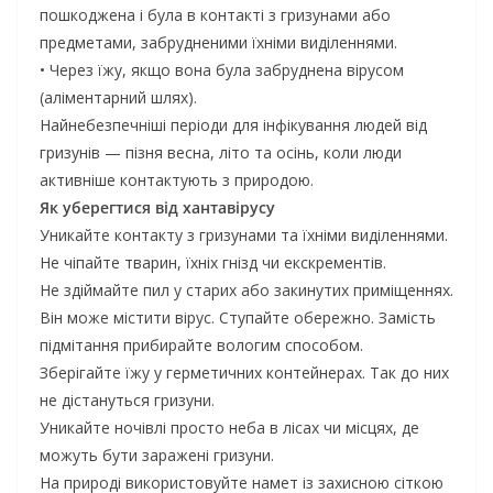
пошкоджена і була в контакті з гризунами або
предметами, забрудненими їхніми виділеннями.
• Через їжу, якщо вона була забруднена вірусом
(аліментарний шлях).
Найнебезпечніші періоди для інфікування людей від
гризунів — пізня весна, літо та осінь, коли люди
активніше контактують з природою.
Як уберегтися від хантавірусу
Уникайте контакту з гризунами та їхніми виділеннями.
Не чіпайте тварин, їхніх гнізд чи екскрементів.
Не здіймайте пил у старих або закинутих приміщеннях.
Він може містити вірус. Ступайте обережно. Замість
підмітання прибирайте вологим способом.
Зберігайте їжу у герметичних контейнерах. Так до них
не дістануться гризуни.
Уникайте ночівлі просто неба в лісах чи місцях, де
можуть бути заражені гризуни.
На природі використовуйте намет із захисною сіткою