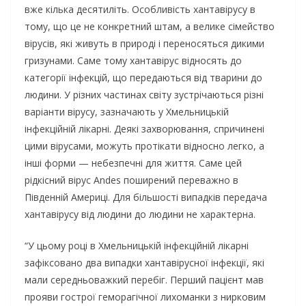
вже кілька десятиліть. Особливість хантавірусу в
тому, що це не конкретний штам, а велике сімейство
вірусів, які живуть в природі і переносяться дикими
гризунами. Саме тому хантавірус відносять до
категорії інфекцій, що передаються від тварини до
людини. У різних частинах світу зустрічаються різні
варіанти вірусу, зазначають у Хмельницькій
інфекційній лікарні. Деякі захворювання, спричинені
цими вірусами, можуть протікати відносно легко, а
інші форми — небезпечні для життя. Саме цей
рідкісний вірус Andes поширений переважно в
Південній Америці. Для більшості випадків передача
хантавірусу від людини до людини не характерна.
“У цьому році в Хмельницькій інфекційній лікарні
зафіксовано два випадки хантавірусної інфекції, які
мали середньоважкий перебіг. Перший пацієнт мав
прояви гострої геморагічної лихоманки з нирковим