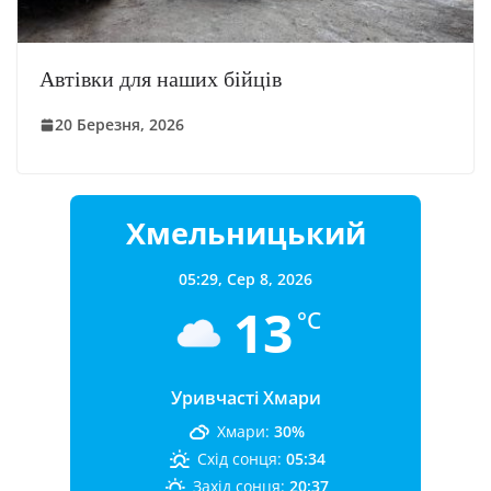
Автівки для наших бійців
20 Березня, 2026
Хмельницький
05:29,
Сер 8, 2026
13
°C
Уривчасті Хмари
Хмари:
30%
Схід сонця:
05:34
Захід сонця:
20:37