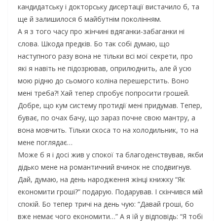
кандидатську і докторську дисертації вистачило б, та
ще й залишилося б майбутнім поколінням.
А я з того часу про жінчині вдяганки-забаганки ні
слова. Шкода предків. Бо так собі думаю, що
наступного разу вона не тільки всі мої секрети, про
які я навіть не підозрював, оприлюднить, але й усю
мою рідню до сьомого коліна перешерстить. Воно
мені треба?! Хай тепер спробує попросити грошей.
Добре, що кум систему протидії мені придумав. Тепер,
буває, по очах бачу, що зараз почне свою мантру, а
вона мовчить. Тільки скоса то на холодильник, то на
мене поглядає…
Може б я і досі жив у спокої та благоденствував, якби
дідько мене на романтичний вчинок не сподвигнув.
Дай, думаю, на день народження жінці книжку “Як
економити гроші?” подарую. Подарував. І скінчився мій
спокій. Бо тепер тричі на день чую: “Давай гроші, бо
вже немає чого економити…” А я їй у відповідь: “Я тобі