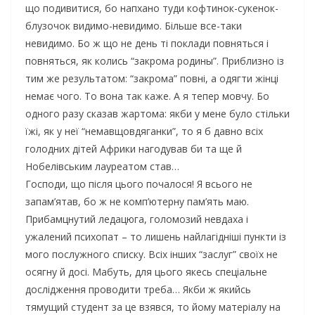
що подивитися, бо напхано туди кофтинок-сукенок-
блузочок видимо-невидимо. Більше все-таки
невидимо. Бо ж що не день ті поклади повняться і
повняться, як колись “закрома родины”. Приблизно із
тим же результатом: “закрома” повні, а одягти жінці
немає чого. То вона так каже. А я тепер мовчу. Бо
одного разу сказав жартома: якби у мене було стільки
їжі, як у неї “немавщовдяганки”, то я б давно всіх
голодних дітей Африки нагодував би та ще й
Нобелівським лауреатом став…
Господи, що після цього почалося! Я всього не
запам’ятав, бо ж не комп’ютерну пам’ять маю.
Прибамцнутий ледацюга, голомозий невдаха і
ужалений психопат – то лишень найлагідніші пункти із
мого послужного списку. Всіх інших “заслуг” своїх не
осягну й досі. Мабуть, для цього якесь спеціальне
дослідження проводити треба… Якби ж якийсь
тямущий студент за це взявся, то йому матеріалу на