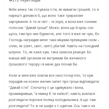
272 переглядів
Якби жінка так готувала їсти, як вимагає грошей, то я
нарешті дізнався б, що воно таке триразове
харчування. А то ні світ – ні зоря, а вона вже сонним
голосом: “Давай гроші!” Може, вона ще й крізь сон
щось там про них бурмоче, але того я вже не чую, бо
Господь наградив мене таки міцним-преміцним сном –
сплю, як (свят, свят, свят) убитий. Навіть на голодний
шлунок. То, як каже кум, така захисна реакція. Бо
інакше мій організм не витримав би жінчиного
грошового терору і в мене дах поїхав би.
Коли ж мені вже зовсім все наосточортіло, то кум
порадив на кожен жінчин запит про гроші відповідати:
“Давай їсти”. Спочатку її це здивувало і вона,
промимривши, “а німиці б ти наївся”, навіть взялася
розглядати порожні полиці холодильника. А що там
розглядати? То ж не шафи з її одягом. Ось там є на