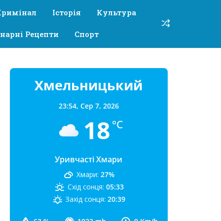
Кримінал
Історія
Культура
нарні Рецепти
Спорт
Хмельницький
23:54,
Сер 7, 2026
18
°C
Уривчасті Хмари
Хмари:
27%
Схід сонця:
05:33
Захід сонця:
20:39