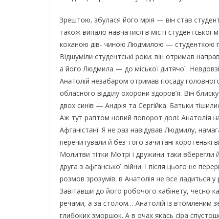
Зрештою, збулася його мрія — він став студент
також випало навчатися в місті студентської м
коханою дів- чиною Людмилою — студенткою пе
Відшуміли студентські роки: він отримав направл
а його Людмила — до міської дитячої. Невдовз
Анатолій незабаром отримав посаду головного 
обласного відділу охорони здоров’я. Він блис
двох синів — Андрія та Сергійка. Батьки тішили
Аж тут раптом новий поворот долі: Анатолія н
Афганістані. Я не раз навідував Людмилу, намаг
перечитували й без того зачитані коротенькі в
Молитви тітки Мотрі і дружини таки вберегли й
друга з афганської війни. І після цього не пер
розмов зрозумів: в Анатолія не все ладиться у
Завітавши до його робочого кабінету, чесно ка
речами, а за столом… Анатолій із втомленим з
глибоких зморшок. А в очах якась сіра спустоше