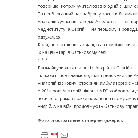
товариша, котрий учителював в одній зі шкіл о
Та невблаганний час забрав у засвіти Людмилини
Анатолій сучасний котедж. А головне — він пор
медінституту, а Сергій — на першому. Проводил
одружився.
Коли, повертаючись з дачі, в автомобільній ав
їх на цвинтарі в батьковому селі…
* * *
Промайнули десятки років. Андрій та Сергій ста
шляхом пішов і наймолодший прийомний син Анат
Анатолій Іванович, створили амбулаторію сіме
У 2014 році Анатолій пішов в АТО добровольце
поки не отримав важке поранення і йому ампу
Андрій. А на війні продовжують батькову справу 
Фото ілюстративне з інтернет-джерел.