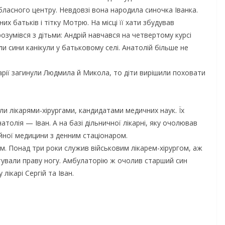
бласного центру. Невдовзі вона народила синочка Іванка.
х батьків і тітку Мотрю. На місці її хати збудував
озумівся з дітьми: Андрій навчався на четвертому курсі
и сини канікули у батьковому селі. Анатолій більше не
арії загинули Людмила й Микола, то діти вирішили поховати
ли лікарями-хірургами, кандидатами медичних наук. Їх
олія — Іван. А на базі дільничної лікарні, яку очолював
йної медицини з денним стаціонаром.
м. Понад три роки служив військовим лікарем-хірургом, аж
тували праву ногу. Амбулаторію ж очолив старший син
лікарі Сергій та Іван.