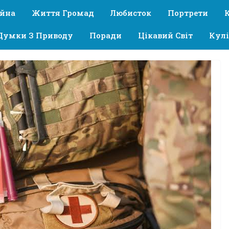
ійна
Життя Громад
Любисток
Портрети
Думки З Приводу
Поради
Цікавий Світ
Кулі