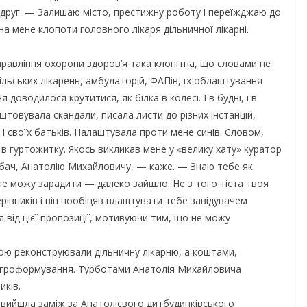
 друг. — Залишаю місто, престижну роботу і переїжджаю до
на мене клопоти головного лікаря дільничної лікарні.
равління охорони здоров’я така клопітна, що словами не
ільських лікарень, амбулаторій, ФАПів, їх облаштування
водилося крутитися, як білка в колесі. І в будні, і в
штовувала скандали, писала листи до різних інстанцій,
і своїх батьків. Налаштувала проти мене синів. Словом,
в гуртожитку. Якось викликав мене у «велику хату» куратор
Вибач, Анатолію Михайловичу, — каже. — Знаю тебе як
 не можу зарадити — далеко зайшло. Не з того тіста твоя
рівників і він пообіцяв влаштувати тебе завідувачем
ся від цієї пропозиції, мотивуючи тим, що не можу
ою реконструювали дільничну лікарню, а коштами,
 агроформування. Турботами Анатолія Михайловича
иків.
 вийшла заміж за Анатолієвого дитбудинківського