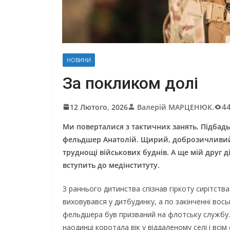
НОВИНИ
За покликом долі
4
12 Лютого, 2026
Валерій МАРЦЕНЮК.
Ми поверталися з тактичних занять. Підбад
фельдшер Анатолій. Щирий, доброзичливий, 
труднощі військових буднів. А ще мій друг 
вступить до медінституту.
З раннього дитинства спізнав гіркоту сирітств
виховувався у дитбудинку, а по закінченні вос
фельдшера був призваний на флотську службу. 
наодинці коротала вік у віддаленому селі і всі