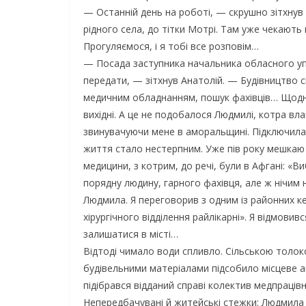
— Останній день на роботі, — скрушно зітхнув
рідного села, до тітки Мотрі. Там уже чекають 
Прогуляємося, і я тобі все розповім…
— Посада заступника начальника обласного уп
передати, — зітхнув Анатолій. — Будівництво с
медичним обладнанням, пошук фахівців… Щодня до
вихідні. А це не подобалося Людмилі, котра вла
звинувачуючи мене в аморальщині. Підключила 
життя стало нестерпним. Уже пів року мешкаю 
медицини, з котрим, до речі, були в Афгані: «
порядну людину, гарного фахівця, але ж нічим
Людмила. Я переговорив з одним із районних ке
хірургічного відділення райлікарні». Я відмовив
залишатися в місті…
Відтоді чимало води спливло. Сільською толок
будівельними матеріалами підсобило місцеве
підібрався відданий справі колектив медпрацівн
Непередбачувані й житейські стежки: Людмила