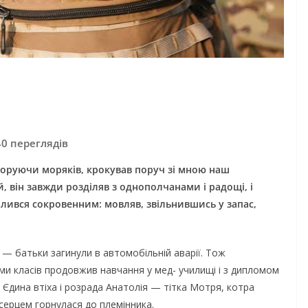
40 переглядів
ьоруючи моряків, крокував поруч зі мною наш
він завжди розділяв з однополчанами і радощі, і
ділився сокровенним: мовляв, звільнившись у запас,
а — батьки загинули в автомобільній аварії. Тож
ьми класів продовжив навчання у мед- училищі і з дипломом
Єдина втіха і розрада Анатолія — тітка Мотря, котра
м серцем горнулася до племінника.