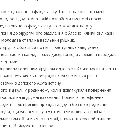
ом лікувального факультету. І так склалося, що мені
олодості друга. Анатолій познайомив мене зі своєю
діатричного факультету того ж медінституту.
ення до хірургічного відділення обласної клінічної лікарні,
і молодята стали на весільний рушник.
хірурга області, а потім — заступника завідувача
куче захистив кандидатську дисертацію, а Людмила народила
ся дітьми.
аправили головним хірургом одного з військових шпиталів в
аючись хоч якось її розрадити. Ми по кілька разів
істочки з далекого Афганістану.
ого від кулі. У родинному колі відсвяткували повернення
еривалися наші дружні взаємини. В одній із телефонних
 родині. Тож вирішив провідати друга без попередження.
жучи, здивувався: в кутку стояла чималенька валіза з
емлистим обличчям, а на чолі, впалих щоках побільшало
ність, байдужість і зневіра…