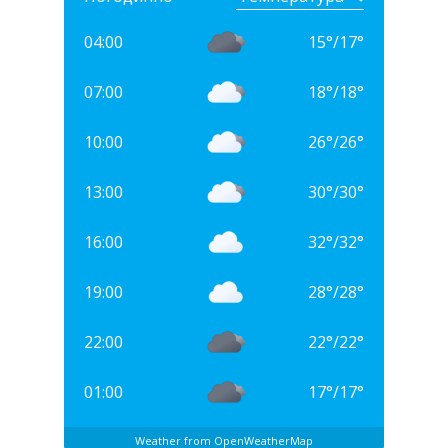
04:00
15
°
/
17
°
07:00
18
°
/
18
°
10:00
26
°
/
26
°
13:00
30
°
/
30
°
16:00
32
°
/
32
°
19:00
28
°
/
28
°
22:00
22
°
/
22
°
01:00
17
°
/
17
°
Weather from OpenWeatherMap