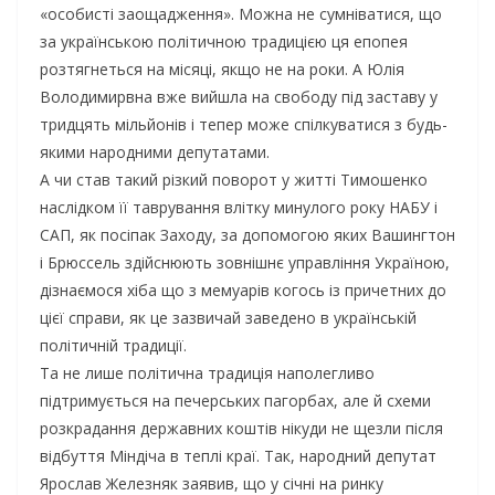
«особисті заощадження». Можна не сумніватися, що
за українською політичною традицією ця епопея
розтягнеться на місяці, якщо не на роки. А Юлія
Володимирвна вже вийшла на свободу під заставу у
тридцять мільйонів і тепер може спілкуватися з будь-
якими народними депутатами.
А чи став такий різкий поворот у житті Тимошенко
наслідком її таврування влітку минулого року НАБУ і
САП, як посіпак Заходу, за допомогою яких Вашингтон
і Брюссель здійснюють зовнішнє управління Україною,
дізнаємося хіба що з мемуарів когось із причетних до
цієї справи, як це зазвичай заведено в українській
політичній традиції.
Та не лише політична традиція наполегливо
підтримується на печерських пагорбах, але й схеми
розкрадання державних коштів нікуди не щезли після
відбуття Міндіча в теплі краї. Так, народний депутат
Ярослав Железняк заявив, що у січні на ринку