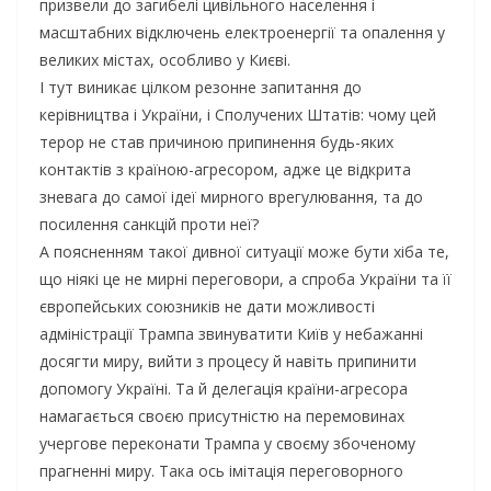
призвели до загибелі цивільного населення і
масштабних відключень електроенергії та опалення у
великих містах, особливо у Києві.
І тут виникає цілком резонне запитання до
керівництва і України, і Сполучених Штатів: чому цей
терор не став причиною припинення будь-яких
контактів з країною-агресором, адже це відкрита
зневага до самої ідеї мирного врегулювання, та до
посилення санкцій проти неї?
А поясненням такої дивної ситуації може бути хіба те,
що ніякі це не мирні переговори, а спроба України та її
європейських союзників не дати можливості
адміністрації Трампа звинуватити Київ у небажанні
досягти миру, вийти з процесу й навіть припинити
допомогу Україні. Та й делегація країни-агресора
намагається своєю присутністю на перемовинах
учергове переконати Трампа у своєму збоченому
прагненні миру. Така ось імітація переговорного