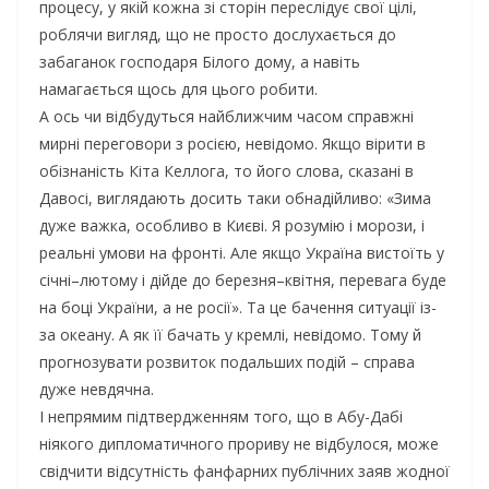
процесу, у якій кожна зі сторін переслідує свої цілі,
роблячи вигляд, що не просто дослухається до
забаганок господаря Білого дому, а навіть
намагається щось для цього робити.
А ось чи відбудуться найближчим часом справжні
мирні переговори з росією, невідомо. Якщо вірити в
обізнаність Кіта Келлога, то його слова, сказані в
Давосі, виглядають досить таки обнадійливо: «Зима
дуже важка, особливо в Києві. Я розумію і морози, і
реальні умови на фронті. Але якщо Україна вистоїть у
січні–лютому і дійде до березня–квітня, перевага буде
на боці України, а не росії». Та це бачення ситуації із-
за океану. А як її бачать у кремлі, невідомо. Тому й
прогнозувати розвиток подальших подій – справа
дуже невдячна.
І непрямим підтвердженням того, що в Абу-Дабі
ніякого дипломатичного прориву не відбулося, може
свідчити відсутність фанфарних публічних заяв жодної