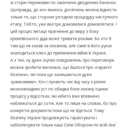
зі сторін перемовин по закінченні дводенних балачок.
Щоправда, до хоч якихось досягнень можна віднести
тільки те, що сторони узгодили процедуру наступного
етапу. Тобто, уже вкотре домовилися домовлятися. І
цей процес імітації прагнення до миру з боку
кремлівського діда може тривати роками. Бо хто б
там що не казав за океаном, але саме в його руках
знаходиться ключ до припинення війни в Україні.
А з тих, ну дуже скупих повідомлень про переговори
можна зробити висновок, що йшлося про «гарантії
безпеки», які поки що залишаються дуже
«рамковими». Хоч і лунають час від часу з різних
можновладних уст по обидва боки океану оцінки
процесу у відсотках, які нібито вже впевнено
наближаться до сотні. Але то лише на словах, бо про
конкретні документи поки що не йдеться. Тому
безпеку Україні продовжують гарантувати і
забезпечувати тільки наші Сили Оборони по всій лінії