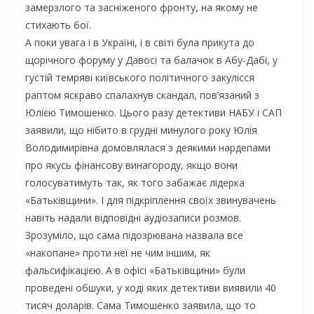
замерзлого та засніженого фронту, на якому не
стихають бої.
А поки увага і в Україні, і в світі була прикута до
щорічного форуму у Давосі та балачок в Абу-Дабі, у
густій темряві київського політичного закулісся
раптом яскраво спалахнув скандал, пов’язаний з
Юлією Тимошенко. Цього разу детективи НАБУ і САП
заявили, що нібито в грудні минулого року Юлія
Володимирівна домовлялася з деякими нардепами
про якусь фінансову винагороду, якщо вони
голосуватимуть так, як того забажає лідерка
«Батьківщини». І для підкріплення своїх звинувачень
навіть надали відповідні аудіозаписи розмов.
Зрозуміло, що сама підозрювана назвала все
«накопане» проти неї не чим іншим, як
фальсифікацією. А в офісі «Батьківщини» були
проведені обшуки, у ході яких детективи виявили 40
тисяч доларів. Сама Тимошенко заявила, що то