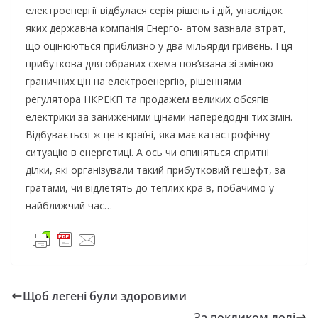
електроенергії відбулася серія рішень і дій, унаслідок
яких державна компанія Енерго- атом зазнала втрат,
що оцінюються приблизно у два мільярди гривень. І ця
прибуткова для обраних схема пов’язана зі зміною
граничних цін на електроенергію, рішеннями
регулятора НКРЕКП та продажем великих обсягів
електрики за заниженими цінами напередодні тих змін.
Відбувається ж це в країні, яка має катастрофічну
ситуацію в енергетиці. А ось чи опиняться спритні
ділки, які організували такий прибутковий гешефт, за
гратами, чи відлетять до теплих країв, побачимо у
найближчий час…
Щоб легені були здоровими
За покликом долі