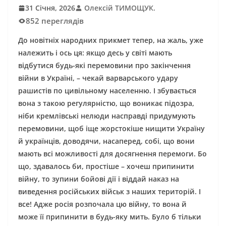
31 Січня, 2026
Олексій ТИМОЩУК.
852 переглядів
До новітніх народних прикмет тепер, на жаль, уже
належить і ось ця: якщо десь у світі мають
відбутися будь-які перемовини про закінчення
війни в Україні, – чекай варварського удару
рашистів по цивільному населенню. І збувається
вона з такою регулярністю, що воникає підозра,
ніби кремлівські нелюди насправді придумують
перемовини, щоб іще жорстокіше нищити Україну
й українців, доводячи, насаперед, собі, що вони
мають всі можливості для досягнення перемоги. Бо
що, здавалось би, простіше – хочеш припинити
війну, то зупини бойові дії і віддай наказ на
виведення російських військ з наших територій. І
все! Адже росія розпочала цю війну, то вона й
може її припинити в будь-яку мить. Було б тільки