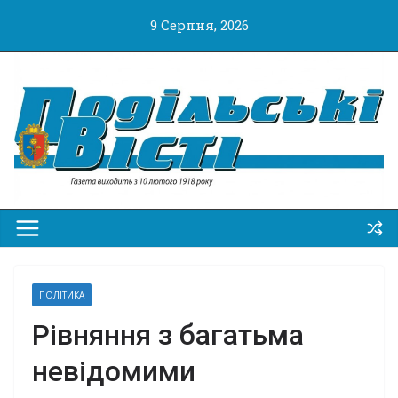
Перейти
9 Серпня, 2026
до
вмісту
ПОЛІТИКА
Рівняння з багатьма
невідомими