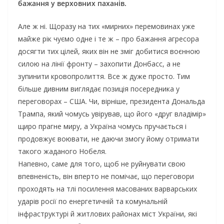
бажання у верховних паханів.
Але ж ні. Щоразу на тих «мирних» перемовинах уже
майже рік чуємо одне і те ж – про бажання агресора
досягти тих цілей, яких він не зміг добитися воєнною
силою на лінії фронту – захопити Донбасс, а не
зупинити кровопролиття. Все ж дуже просто. Тим
більше дивним виглядає позиція посередника у
переговорах – США. Чи, вірніше, президента Дональда
Трампа, який чомусь увірував, що його «друг владімір»
щиро прагне миру, а Україна чомусь пручається і
продовжує воювати, не даючи змогу йому отримати
такого жаданого Нобеля.
Напевно, саме для того, щоб не руйнувати свою
впевненість, він вперто не помічає, що переговори
проходять на тлі посилення масованих варварських
ударів росії по енергетичній та комунальній
інфраструктурі й житлових районах міст України, які