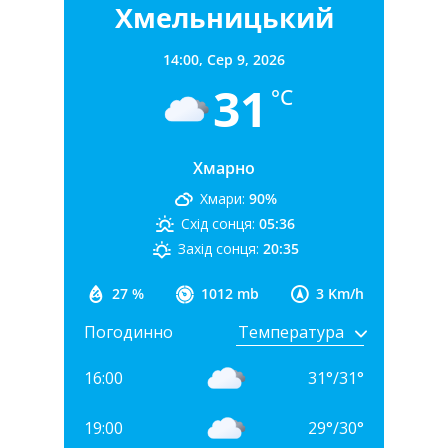
Хмельницький
14:00,
Сер 9, 2026
31
°C
Хмарно
Хмари:
90%
Схід сонця:
05:36
Захід сонця:
20:35
27 %
1012 mb
3 Km/h
Погодинно
16:00
31
°
/
31
°
19:00
29
°
/
30
°