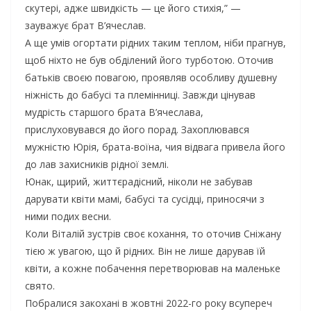
скутері, адже швидкість — це його стихія,” —
зауважує брат В’ячеслав.
А ще умів огортати рідних таким теплом, ніби прагнув,
щоб ніхто не був обділений його турботою. Оточив
батьків своєю повагою, проявляв особливу душевну
ніжність до бабусі та племінниці. Завжди цінував
мудрість старшого брата В’ячеслава,
прислуховувався до його порад. Захоплювався
мужністю Юрія, брата-воїна, чия відвага привела його
до лав захисників рідної землі.
Юнак, щирий, життєрадісний, ніколи не забував
дарувати квіти мамі, бабусі та сусідці, приносячи з
ними подих весни.
Коли Віталій зустрів своє кохання, то оточив Сніжану
тією ж увагою, що й рідних. Він не лише дарував їй
квіти, а кожне побачення перетворював на маленьке
свято.
Побралися закохані в жовтні 2022-го року всупереч