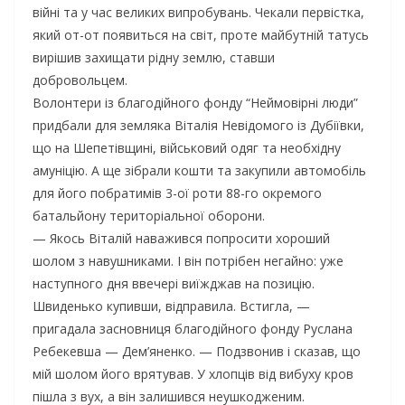
війні та у час великих випробувань. Чекали первістка,
який от-от появиться на світ, проте майбутній татусь
вирішив захищати рідну землю, ставши
добровольцем.
Волонтери із благодійного фонду “Неймовірні люди”
придбали для земляка Віталія Невідомого із Дубіївки,
що на Шепетівщині, військовий одяг та необхідну
амуніцію. А ще зібрали кошти та закупили автомобіль
для його побратимів 3-ої роти 88-го окремого
батальйону територіальної оборони.
— Якось Віталій наважився попросити хороший
шолом з навушниками. І він потрібен негайно: уже
наступного дня ввечері виїжджав на позицію.
Швиденько купивши, відправила. Встигла, —
пригадала засновниця благодійного фонду Руслана
Ребекевша — Дем’яненко. — Подзвонив і сказав, що
мій шолом його врятував. У хлопців від вибуху кров
пішла з вух, а він залишився неушкодженим.