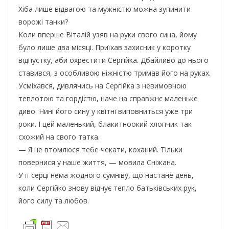
Хіба лише відвагою та мужністю можна зупинити
ворожі танки?
Коли вперше Віталій узяв на руки свого сина, йому
було лише два місяці. Приїхав захисник у коротку
відпустку, аби охрестити Сергійка. Дбайливо до нього
ставився, з особливою ніжністю тримав його на руках.
Усміхався, дивлячись на Сергійка з невимовною
теплотою та гордістю, наче на справжнє маленьке
диво. Нині його сину у квітні виповниться уже три
роки. І цей маленький, блакитноокий хлопчик так
схожий на свого татка.
— Я не втомлюся тебе чекати, коханий. Тільки
повернися у наше життя, — мовила Сніжана.
У її серці нема жодного сумніву, що настане день,
коли Сергійко знову відчує тепло батьківських рук,
його силу та любов.