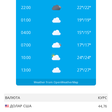
22:00
22
°
/
22
°
01:00
19
°
/
19
°
04:00
15
°
/
15
°
07:00
17
°
/
17
°
10:00
24
°
/
24
°
13:00
27
°
/
27
°
Weather from OpenWeatherMap
ВАЛЮТА
КУРС
ДОЛАР США
44,76