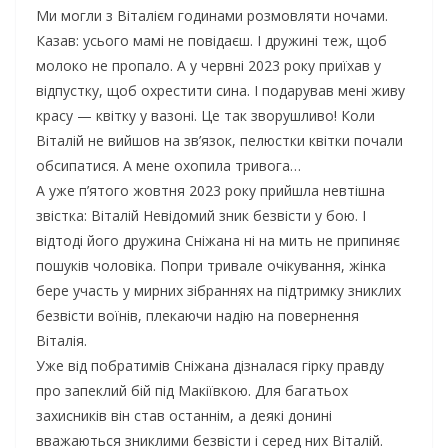
Ми могли з Віталієм годинами розмовляти ночами.
Казав: усього мамі не повідаєш. І дружині теж, щоб
молоко не пропало. А у червні 2023 року приїхав у
відпустку, щоб охрестити сина. І подарував мені живу
красу — квітку у вазоні. Це так зворушливо! Коли
Віталій не вийшов на зв’язок, пелюстки квітки почали
обсипатися. А мене охопила тривога…
А уже п’ятого жовтня 2023 року прийшла невтішна
звістка: Віталій Невідомий зник безвісти у бою. І
відтоді його дружина Сніжана ні на мить не припиняє
пошуків чоловіка. Попри тривале очікування, жінка
бере участь у мирних зібраннях на підтримку зниклих
безвісти воїнів, плекаючи надію на повернення
Віталія.
Уже від побратимів Сніжана дізналася гірку правду
про запеклий бій під Макіївкою. Для багатьох
захисників він став останнім, а деякі донині
вважаються зниклими безвісти і серед них Віталій.