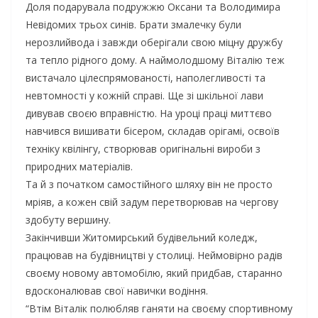
Доля подарувала подружжю Оксани та Володимира
Невідомих трьох синів. Брати змалечку були
нерозлийвода і завжди оберігали свою міцну дружбу
та тепло рідного дому. А наймолодшому Віталію теж
вистачало цілеспрямованості, наполегливості та
невтомності у кожній справі. Ще зі шкільної лави
дивував своєю вправністю. На уроці праці миттєво
навчився вишивати бісером, складав орігамі, освоїв
техніку квілінгу, створював оригінальні вироби з
природних матеріалів.
Та й з початком самостійного шляху він не просто
мріяв, а кожен свій задум перетворював на чергову
здобуту вершину.
Закінчивши Житомирський будівельний коледж,
працював на будівництві у столиці. Неймовірно радів
своєму новому автомобілю, який придбав, старанно
вдосконалював свої навички водіння.
“Втім Віталік полюбляв ганяти на своєму спортивному