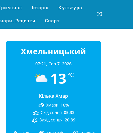
Кримінал
Історія
Культура
нарні Рецепти
Спорт
Хмельницький
07:21,
Сер 7, 2026
13
°C
Кілька Хмар
Хмари:
16%
Схід сонця:
05:33
Захід сонця:
20:39