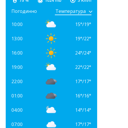
75 %
1024 mb
3 Km/h
Погодинно
10:00
15
°
/
19
°
13:00
19
°
/
22
°
16:00
24
°
/
24
°
19:00
22
°
/
22
°
22:00
17
°
/
17
°
01:00
16
°
/
16
°
04:00
14
°
/
14
°
07:00
17
°
/
17
°