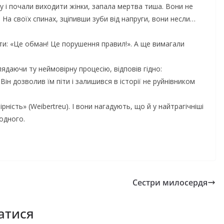
у і почали виходити жінки, запала мертва тиша. Вони не
. На своїх спинах, зціпивши зуби від напруги, вони несли…
и: «Це обман! Це порушення правил!». А ще вимагали
ядаючи ту неймовірну процесію, відповів гідно:
ін дозволив їм піти і залишився в історії не руйнівником
ність» (Weibertreu). І вони нагадують, що й у найтрагічніші
одного.
Сестри милосердя
атися