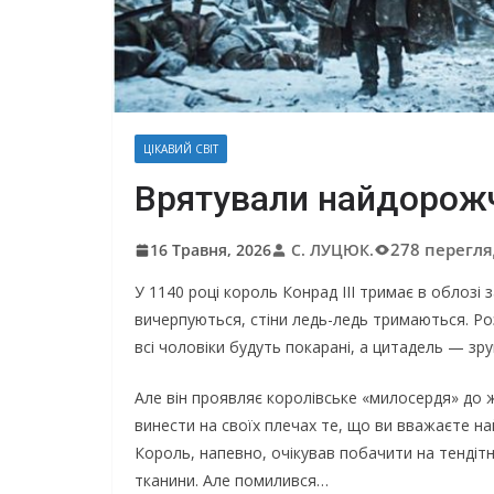
ЦІКАВИЙ СВІТ
Врятували найдорож
278 перегля
16 Травня, 2026
С. ЛУЦЮК.
У 1140 році король Конрад III тримає в облозі 
вичерпуються, стіни ледь-ледь тримаються. Р
всі чоловіки будуть покарані, а цитадель — зр
Але він проявляє королівське «милосердя» до 
винести на своїх плечах те, що ви вважаєте на
Король, напевно, очікував побачити на тендітн
тканини. Але помилився…