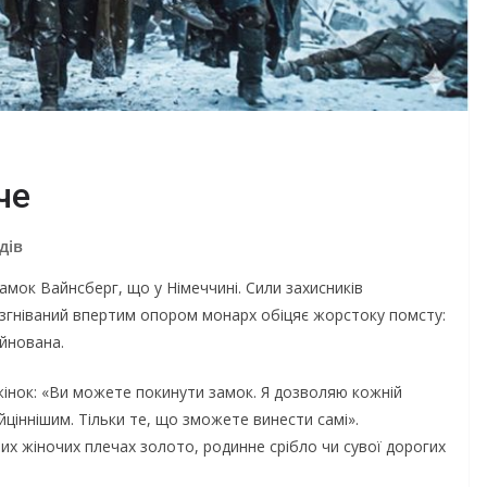
че
дів
замок Вайнсберг, що у Німеччині. Сили захисників
озгніваний впертим опором монарх обіцяє жорстоку помсту:
уйнована.
жінок: «Ви можете покинути замок. Я дозволяю кожній
йціннішим. Тільки те, що зможете винести самі».
их жіночих плечах золото, родинне срібло чи сувої дорогих