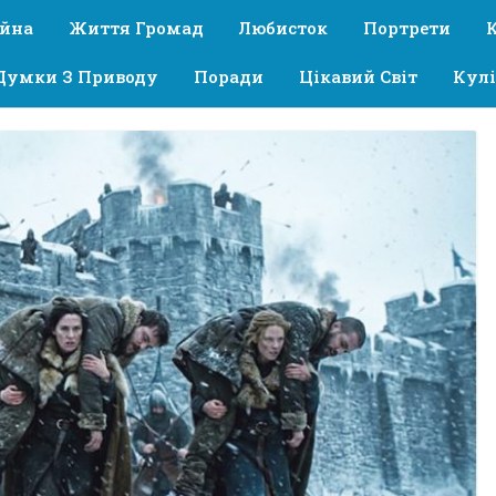
ійна
Життя Громад
Любисток
Портрети
Думки З Приводу
Поради
Цікавий Світ
Кулі