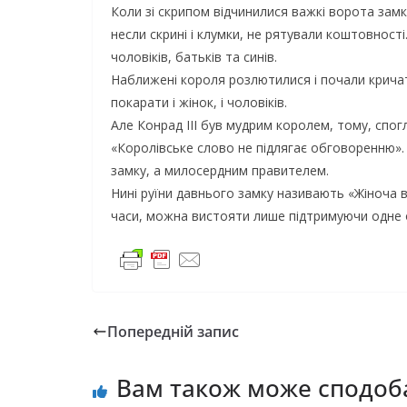
Коли зі скрипом відчинилися важкі ворота замк
несли скрині і клумки, не рятували коштовності
чоловіків, батьків та синів.
Наближені короля розлютилися і почали кричат
покарати і жінок, і чоловіків.
Але Конрад III був мудрим королем, тому, спогл
«Королівське слово не підлягає обговоренню». В
замку, а милосердним правителем.
Нині руїни давнього замку називають «Жіноча вір
часи, можна вистояти лише підтримуючи одне 
Попередній запис
Вам також може сподоб