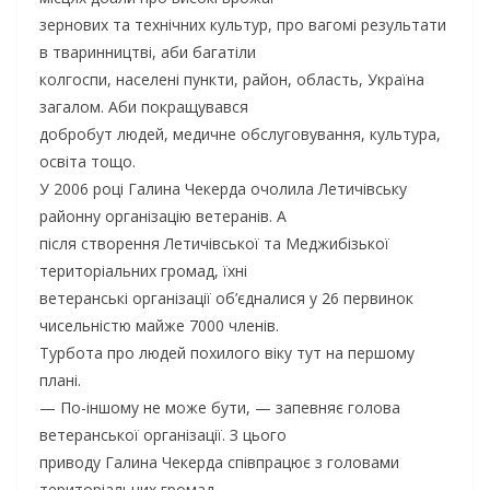
зернових та технічних культур, про вагомі результати
в тваринництві, аби багатіли
колгоспи, населені пункти, район, область, Україна
загалом. Аби покращувався
добробут людей, медичне обслуговування, культура,
освіта тощо.
У 2006 році Галина Чекерда очолила Летичівську
районну організацію ветеранів. А
після створення Летичівської та Меджибізької
територіальних громад, їхні
ветеранські організації об’єдналися у 26 первинок
чисельністю майже 7000 членів.
Турбота про людей похилого віку тут на першому
плані.
— По-іншому не може бути, — запевняє голова
ветеранської організації. З цього
приводу Галина Чекерда співпрацює з головами
територіальних громад —