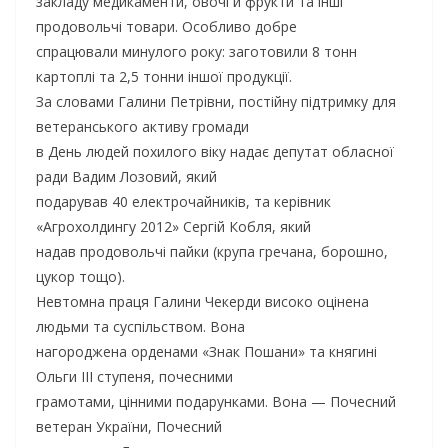
закладу медикаменти, овочі й фрукти та інші
продовольчі товари. Особливо добре
спрацювали минулого року: заготовили 8 тонн
картоплі та 2,5 тонни іншої продукції.
За словами Галини Петрівни, постійну підтримку для
ветеранського активу громади
в День людей похилого віку надає депутат обласної
ради Вадим Лозовий, який
подарував 40 електрочайників, та керівник
«Агрохолдингу 2012» Сергій Кобля, який
надав продовольчі пайки (крупа гречана, борошно,
цукор тощо).
Невтомна праця Галини Чекерди високо оцінена
людьми та суспільством. Вона
нагороджена орденами «Знак Пошани» та княгині
Ольги III ступеня, почесними
грамотами, цінними подарунками. Вона — Почесний
ветеран України, Почесний