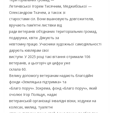
Летичівської Ігорем Тисячним, Меджибізької —
Олександром Ткачем, а також зі
старостами сіл. Вони вшановують довгожителів,
вручають пам’ятні листівки від
ради ветеранів об’єднаних територіальних громад,
подарунки, квіти. Дякують за
невтомну працю. Учасники художньої самодіяльності
дарують ювілярам свої
виступи. У 2025 році такі вітання отримали 106
ветеранів, а цьогоріч ця цифра уже
склала 60.
Велику допомогу ветеранам надають благодійні
фонди «Земляцька підтримка» та
«Благо поруч». Зокрема, фонд «Благо поруч», який
очолює Ігор Поліщук, надає
ветеранській організації інвалідні візки, ходунки на
колесах, милиці, туалетні