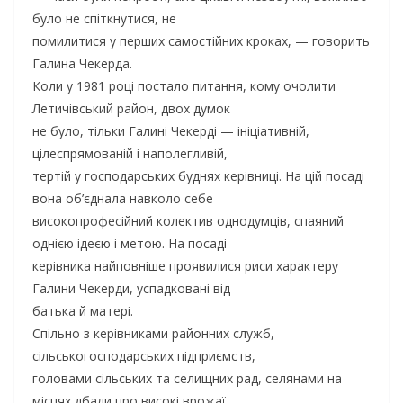
було не спіткнутися, не
помилитися у перших самостійних кроках, — говорить
Галина Чекерда.
Коли у 1981 році постало питання, кому очолити
Летичівський район, двох думок
не було, тільки Галині Чекерді — ініціативній,
цілеспрямованій і наполегливій,
тертій у господарських буднях керівниці. На цій посаді
вона об’єднала навколо себе
високопрофесійний колектив однодумців, спаяний
однією ідеєю і метою. На посаді
керівника найповніше проявилися риси характеру
Галини Чекерди, успадковані від
батька й матері.
Спільно з керівниками районних служб,
сільськогосподарських підприємств,
головами сільських та селищних рад, селянами на
місцях дбали про високі врожаї