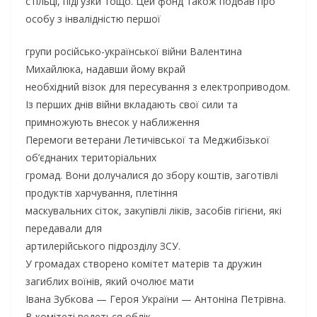
стільці, підгузки тощо. Цей фонд також подбав про
особу з інвалідністю першої
групи російсько-української війни Валентина
Михайлюка, надавши йому вкрай
необхідний візок для пересування з електроприводом.
Із перших днів війни вкладають свої сили та
примножують внесок у наближення
Перемоги ветерани Летичівської та Меджибізької
об’єднаних територіальних
громад. Вони долучалися до збору коштів, заготівлі
продуктів харчування, плетіння
маскувальних сіток, закупівлі ліків, засобів гігієни, які
передавали для
артилерійського підрозділу ЗСУ.
У громадах створено комітет матерів та дружин
загиблих воїнів, який очолює мати
Івана Зубкова — Героя України — Антоніна Петрівна.
В комітеті ведеться облік