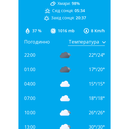
Хмари:
98%
Схід сонця:
05:34
Захід сонця:
20:37
37 %
1016 mb
8 Km/h
Погодинно
22:00
22
°
/
24
°
01:00
17
°
/
20
°
04:00
15
°
/
15
°
07:00
18
°
/
18
°
10:00
26
°
/
26
°
13:00
30
°
/
30
°