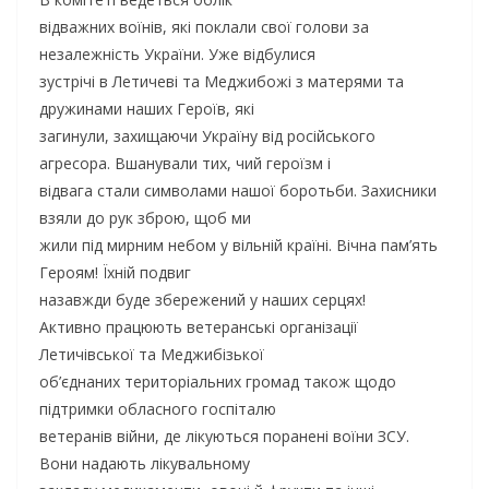
відважних воїнів, які поклали свої голови за
незалежність України. Уже відбулися
зустрічі в Летичеві та Меджибожі з матерями та
дружинами наших Героїв, які
загинули, захищаючи Україну від російського
агресора. Вшанували тих, чий героїзм і
відвага стали символами нашої боротьби. Захисники
взяли до рук зброю, щоб ми
жили під мирним небом у вільній країні. Вічна пам’ять
Героям! Їхній подвиг
назавжди буде збережений у наших серцях!
Активно працюють ветеранські організації
Летичівської та Меджибізької
об’єднаних територіальних громад також щодо
підтримки обласного госпіталю
ветеранів війни, де лікуються поранені воїни ЗСУ.
Вони надають лікувальному