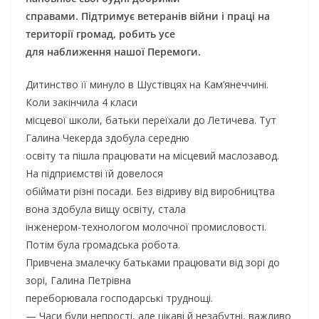
справами. Підтримує ветеранів війни і праці на
території громад, робить усе
для наближення нашої Перемоги.
Дитинство її минуло в Шустівцях на Кам’янеччині.
Коли закінчила 4 класи
місцевої школи, батьки переїхали до Летичева. Тут
Галина Чекерда здобула середню
освіту та пішла працювати на місцевий маслозавод.
На підприємстві їй довелося
обіймати різні посади. Без відриву від виробництва
вона здобула вищу освіту, стала
інженером-технологом молочної промисловості.
Потім була громадська робота.
Привчена змалечку батьками працювати від зорі до
зорі, Галина Петрівна
переборювала господарські труднощі.
— Часи були непрості, але цікаві й незабутні, важливо