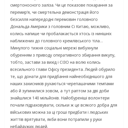
смертоносного заліза. Чи це показове покарання за
перемир’я, чи смертельна демонстрація його
безсилля напередодні перемовин головного
Дональда Америки з головним Сі Китаю, можливо,
колись напише чи пробалакається хтось із нинішніх
наближених до головного кремлівського тіла…
Минулого тижня соціальні мережі вибухнули
обуренням з приводу оперативного збирання викупу,
тобто, застави за вихід і СІЗО на волю колись
всесильного глави Офісу президента. Людей обурило
те, що донати для придбання найнеобхіднішого для
наших захисників рухаються черепашачими темпами
або й зупинилися зовсім, а тут раптом за дві доби
знайшлися 140 мільйонів. Найобуреніші волонтери
почали підраховувати, скільки ж це всякого добра для
військових можна за ці гроші придбати і людських
життів врятувати, якби вони потрапили у руки
небайдужих людей.