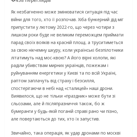
458 переглядів
Як незбагненно може змінюватися ситуація під час
війни для того, хто її розпочав. Хіба бункерний дід міг
припустити у лютому 2022-го, що через чотири з
лишком роки буде не великим переможцем приймати
парад своїх вояків на красній площі, а труситиметься
за свою нікчемну шкуру, коли українські безпілотники
літатимуть над мос-квою? А його вірні холопи, які
раділи убивствам мирних українців, пожежам і
руйнуванням енергетики у Києві та по всій Україні,
раптом заплачуть від страху і безсилля,
спостерігаючи в небі над «сталицей» наші дрони.
Виявилося, що не тільки «праздник» може бути зі
сльозами, але й післяпразниччя також, бо ж
бумеранги у будь-якій поганій справі рано чи пізно,
але повертаються до тих, хто їх запустив.
Звичайно, така операція, як удар дронами по москві