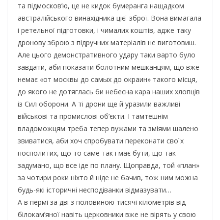
та підмосков’ю, це не кидок бумеранга нащадком
австралійського винахідника цієї зброї. Вона вимагала
і ретельної підготовки, і чималих коштів, адже таку
дронову зброю з підручних матеріалів не виготовиш.
Але цього демонстративного удару таки варто було
завдати, аби показати болотним мешканцям, що вже
немає «от москвы до самых до окраин» такого місця,
до якого не дотяглась би небесна кара наших хлопців
із Сил оборони. А ті дрони ще й уразили важливі
військові та промислові об’єкти. І тамтешнім
владоможцям треба тепер вужами та зміями шалено
звиватися, аби хоч спробувати переконати своїх
посполитих, що то саме так і має бути, що так
задумано, що все іде по плану. Щоправда, той «план»
за чотири роки ніхто й ніде не бачив, тож ним можна
будь-які історичні несподіванки відмазувати…
А в пермі за дві з половиною тисячі кілометрів від
білокам’яної навіть церковники вже не вірять у свою