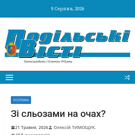
Перейти
9 Серпня, 2026
до
вмісту
ПОЛІТИКА
Зі сльозами на очах?
21 Травня, 2026
Олексій ТИМОЩУК.