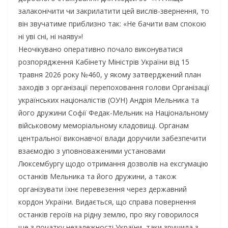
залаконічити чи закрилатити цей вислів-звернення, то
він звучатиме приблизно так: «Не бачити вам спокою
ні уві сні, ні наяву»!
Неочікувано оперативно почало виконуватися
розпорядження Кабінету Міністрів України від 15
травня 2026 року №460, у якому затверджений план
заходів з організації перепоховання голови Організації
українських націоналістів (ОУН) Андрія Мельника та
його дружини Софії Федак-Мельник на Національному
військовому меморіальному кладовищі. Органам
центральної виконавчої влади доручили забезпечити
взаємодію з уповноваженими установами
Люксембургу щодо отримання дозволів на ексгумацію
останків Мельника та його дружини, а також
організувати їхнє перевезення через державний
кордон України. Видається, що справа повернення
останків героїв на рідну землю, про яку говорилося
ще з початку незалежності України, таки зрушила з