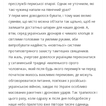
пресслужбі пермської єпархії. Однак не уточнили, які
такі чужинці напали на північний урал?
У пермі мені доводилося бувати, і тому маю великі
сумніви, що місто можна об’їхати так щільно, щоб не
залишити достатньо шпарин для наших дронів. А,
втім, серед українських дронарів є чимало хлопців зі
світлими головами та умілими руками, аби
випробувати надійність «новітньої» системи
протиповітряного захисту тамтешніх священиків.
На жаль, учергове довелося українцям переконатися
у сатанинській традиції «маленького сірого
чоловічка», який після будь-якого перемир’я чи перед
початком якихось важливих перемовин, де можуть
обговорюватися питання, пов’язані з російсько-
українською війною, завдає по Україні особливо
масованих ракетних і дронових ударів. Так трапилося і
цього разу, коли одразу ж після дня побєдобесія у
наше небо прилетіло вже півтори тисячі одиниць