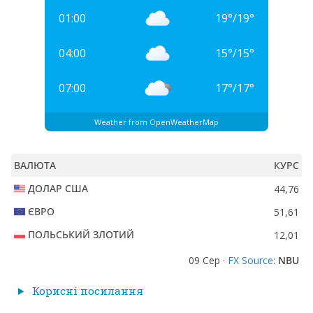
01:00
19
°
/
19
°
04:00
15
°
/
15
°
07:00
17
°
/
17
°
Weather from OpenWeatherMap
ВАЛЮТА
КУРС
ДОЛАР США
44,76
ЄВРО
51,61
ПОЛЬСЬКИЙ ЗЛОТИЙ
12,01
09 Сер ·
FX Source
:
NBU
Корисні посилання