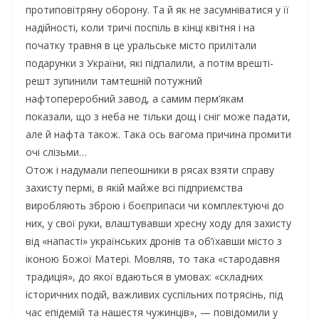
протиповітряну оборону. Та й як не засумніватися у її
надійності, коли тричі поспіль в кінці квітня і на
початку травня в це уральське місто прилітали
подарунки з України, які підпалили, а потім врешті-
решт зупинили тамтешній потужний
нафтопереробний завод, а самим перм’якам
показали, що з неба не тільки дощ і сніг може падати,
але й нафта також. Така ось вагома причина промити
очі слізьми…
Отож і надумали пепеошники в рясах взяти справу
захисту пермі, в якій майже всі підприємства
виробляють зброю і боєприпаси чи комплектуючі до
них, у свої руки, влаштувавши хресну ходу для захисту
від «напасті» українських дронів та об’їхавши місто з
іконою Божої Матері. Мовляв, то така «стародавня
традиція», до якої вдаються в умовах: «складних
історичних подій, важливих суспільних потрясінь, під
час епідемій та нашестя чужинців», — повідомили у