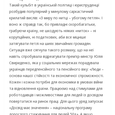
Такий кульбіт в українській політиці і юриспруденції
розбудив популярний у минулому саркастичний
крилатий вислів: «З миру по нитці – убогому петля». І
воно ж справді так, бо привладні скоробагатьки,
грабуючи країну, не шкодують ніяких «ниток» – ні
корупційних, ні податкових, аби все міцніше
затягувати петлі на шиях звичайних громадян.
Ситуація вже сягнула такого розмаху, що на неї
навіть спробувала відреагувати прем’єр-міністр Юлія
Свириденко, яка у соціальних мережах порадувала
українців передпенсійного та пенсійного віку: «Люди –
основа нашої стійкості та економічної спроможності.
Кожен і кожна потрібні для економіки в умовах війни
та відновлення країни. Працюємо над стимулами для
роботодавців і можливостями для людей із досвідом
повертатися на ринок праці. Для цього уряд запускає
«Досвід має значення» – національну програму
дорослого стажування для людей 50+». А якщо