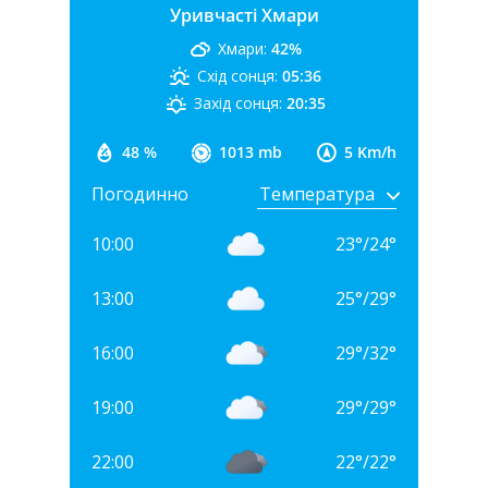
Уривчасті Хмари
Хмари:
42%
Схід сонця:
05:36
Захід сонця:
20:35
48 %
1013 mb
5 Km/h
Погодинно
10:00
23
°
/
24
°
13:00
25
°
/
29
°
16:00
29
°
/
32
°
19:00
29
°
/
29
°
22:00
22
°
/
22
°